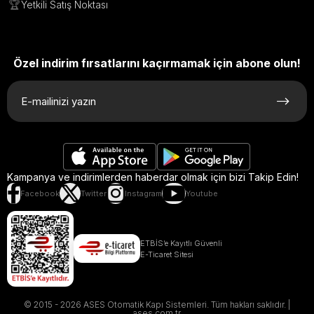
🏆
Yetkili Satış Noktası
Özel indirim fırsatlarını kaçırmamak için abone olun!
Kampanya ve indirimlerden haberdar olmak için bizi Takip Edin!
Facebook
Twitter
Instagram
Youtube
ETBİS’e Kayıtlı Güvenli
E-Ticaret Sitesi
© 2015 - 2026 ASES Otomatik Kapı Sistemleri. Tüm hakları saklıdır. |
ases.com.tr