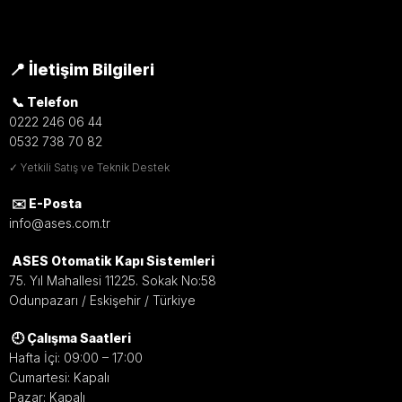
📍 İletişim Bilgileri
📞 Telefon
0222 246 06 44
0532 738 70 82
✓ Yetkili Satış ve Teknik Destek
✉️ E-Posta
info@ases.com.tr
ASES Otomatik Kapı Sistemleri
75. Yıl Mahallesi 11225. Sokak No:58
Odunpazarı / Eskişehir / Türkiye
🕘 Çalışma Saatleri
Hafta İçi: 09:00 – 17:00
Cumartesi: Kapalı
Pazar: Kapalı