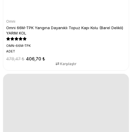
Omni
Omni 66M-TPK Yangına Dayanıklı Topuz Kapı Kolu (Barel Delikli)
YARIM KOL
OMN-66M-TPK
ADET
478,47 ₺
406,70 ₺
Karşılaştır