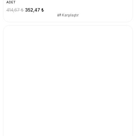
ADET
414,67 ₺
352,47 ₺
Karşılaştır