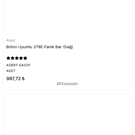
Ases
Briton Uyumlu 378E Panik Bar (Sağ)
ASBRT-SAG01
ADET
987,72 ₺
Karşılaştır