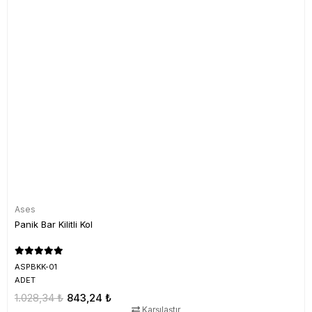
Ases
Panik Bar Kilitli Kol
ASPBKK-01
ADET
1.028,34 ₺
843,24 ₺
Karşılaştır