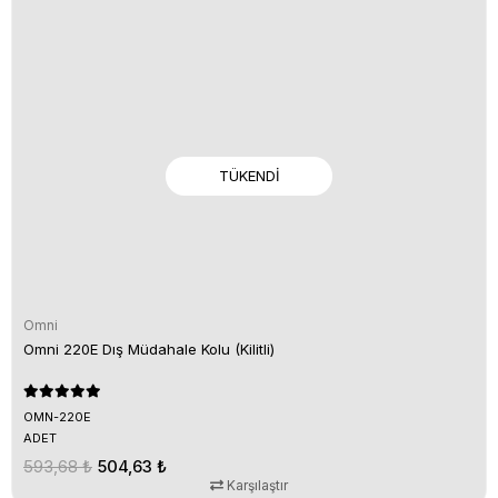
TÜKENDI
Omni
Omni 220E Dış Müdahale Kolu (Kilitli)
OMN-220E
ADET
593,68 ₺
504,63 ₺
Karşılaştır