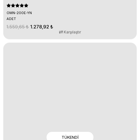
OMN-200E-YN
ADET
1.559,65 ₺
1.278,92 ₺
Karşılaştır
TÜKENDI