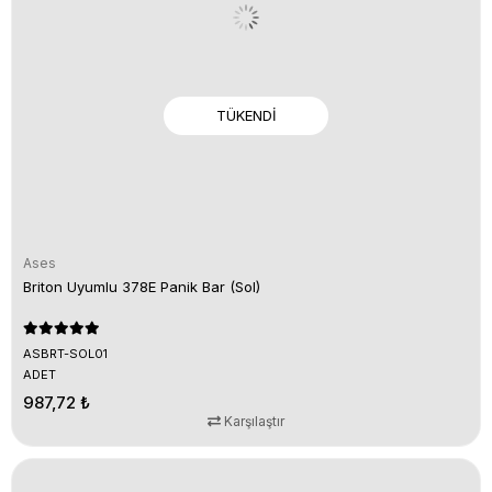
TÜKENDI
Ases
Briton Uyumlu 378E Panik Bar (Sol)
ASBRT-SOL01
ADET
987,72 ₺
Karşılaştır