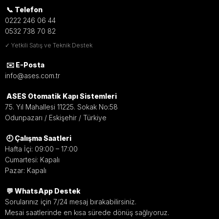
çıkış kapıları, okul, hastane, AVM ve ticari alanlar için
📞 Telefon
uygun panik bar çözümleri hakkında uzman
0222 246 06 44
ekibimizden destek alabilirsiniz.
0532 738 70 82
✓ Yetkili Satış ve Teknik Destek
WhatsApp
İletişim
Ara
✉️ E-Posta
info@ases.com.tr
ASES Otomatik Kapı Sistemleri
75. Yıl Mahallesi 11225. Sokak No:58
Hızlı Tahliye
Odunpazarı / Eskişehir / Türkiye
Acil durumlarda kapının içeriden tek hareketle kolayca
🕘 Çalışma Saatleri
açılmasını sağlayarak güvenli çıkış sunar.
Hafta İçi: 09:00 – 17:00
Cumartesi: Kapalı
Pazar: Kapalı
Güvenli Kullanım
💬 WhatsApp Destek
Yetkisiz girişleri sınırlandırırken içeriden kontrollü ve
Sorularınız için 7/24 mesaj bırakabilirsiniz.
güvenli çıkış imkanı sağlar.
Mesai saatlerinde en kısa sürede dönüş sağlıyoruz.