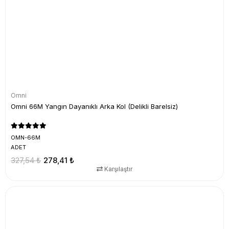
Omni
Omni 66M Yangın Dayanıklı Arka Kol (Delikli Barelsiz)
OMN-66M
ADET
327,54 ₺
278,41 ₺
Karşılaştır