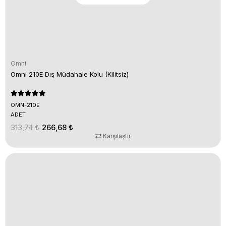
Omni
Omni 210E Dış Müdahale Kolu (Kilitsiz)
OMN-210E
ADET
313,74 ₺
266,68 ₺
Karşılaştır