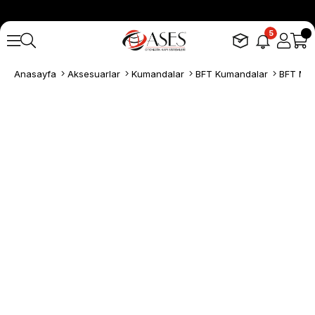
5
Anasayfa
Aksesuarlar
Kumandalar
BFT Kumandalar
BFT Mit