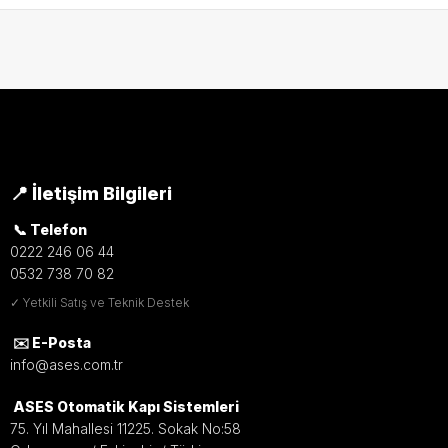
📍 İletişim Bilgileri
📞 Telefon
0222 246 06 44
0532 738 70 82
✓ Yetkili Satış ve Teknik Destek
✉️ E-Posta
info@ases.com.tr
ASES Otomatik Kapı Sistemleri
75. Yıl Mahallesi 11225. Sokak No:58