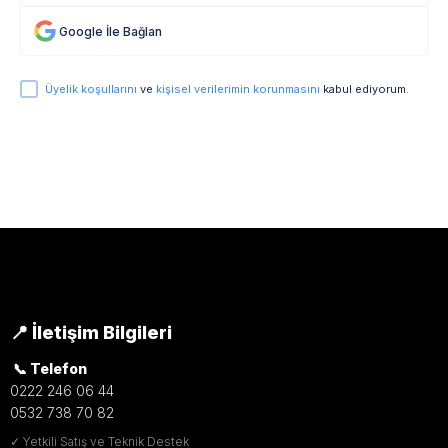
Google İle Bağlan
Üyelik koşullarını
ve
kişisel verilerimin korunmasını
kabul ediyorum.
📍 İletişim Bilgileri
📞 Telefon
0222 246 06 44
0532 738 70 82
✓ Yetkili Satış ve Teknik Destek