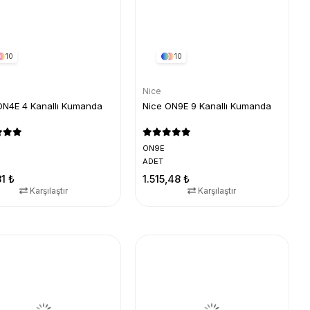
10
10
Nice
ON4E 4 Kanallı Kumanda
Nice ON9E 9 Kanallı Kumanda
ON9E
ADET
1 ₺
1.515,48 ₺
Karşılaştır
Karşılaştır