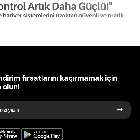
ndirim fırsatlarını kaçırmamak için
 olun!
in Hızlı Destek Alın
ak için bizimle iletişime geçin. Orijinal ve uyumlu Nice
 inceleyebilirsiniz.
şim
Hemen Ara