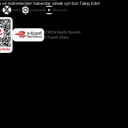
ve indirimlerden haberdar olmak için bizi Takip Edin!
ok
Twitter
Instagram
Youtube
Farklı Kanal
Kompakt ve Şık
Seçenekleri
Tasarım
ETBİS’e Kayıtlı Güvenli
E-Ticaret Sitesi
veya 4 tuşlu modeller
Anahtarlık formunda
arklı kapıları kontrol
taşınabilir ve pratik
me imkanı sağlar.
kullanım sunar.
kontrol etmeyi sağlayan güvenli ve pratik cihazlardır.
e stabil sinyal yapısı ile güvenilir kullanım sunar.
 kapı açma ve kapama işlemleri kolayca
olarak tercih edilir.