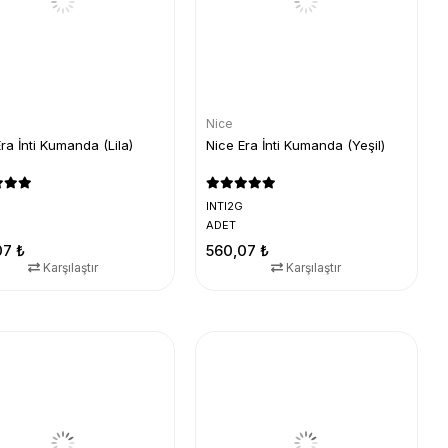
Nice
ra İnti Kumanda (Lila)
Nice Era İnti Kumanda (Yeşil)
INTI2G
ADET
07 ₺
560,07 ₺
Karşılaştır
Karşılaştır