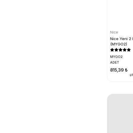
Nice
Nice Yeni 2
(MYGO2)
MYGO2
ADET
815,39 ₺