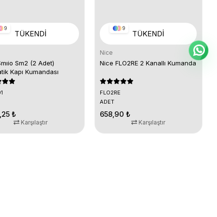
9
9
TÜKENDI
TÜKENDI
Nice
Smıio Sm2 (2 Adet)
Nice FLO2RE 2 Kanallı Kumanda
tik Kapı Kumandası
1
FLO2RE
ADET
,25 ₺
658,90 ₺
Karşılaştır
Karşılaştır