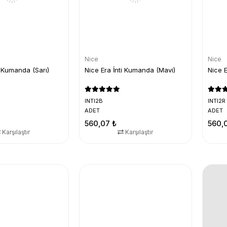
Nice
Nice
i Kumanda (Sarı)
Nice Era İnti Kumanda (Mavi)
Nice E
INTI2B
INTI2R
ADET
ADET
560,07 ₺
560,
Karşılaştır
Karşılaştır