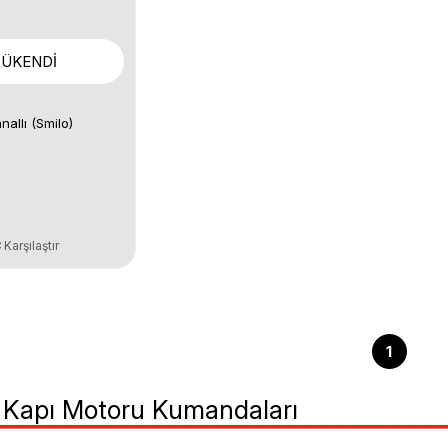
TÜKENDI
allı (Smilo)
Karşılaştır
1
 Kapı Motoru Kumandaları