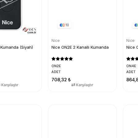
10
Nice
Nice
i Kumanda (Siyah)
Nice ON2E 2 Kanallı Kumanda
Nice 
ON2E
ON4E
ADET
ADET
708,32 ₺
864,8
Karşılaştır
Karşılaştır