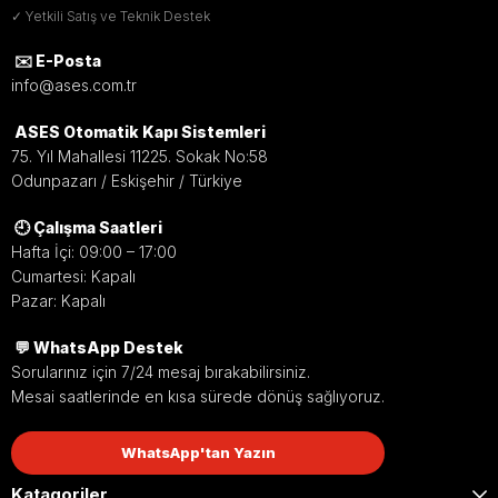
✓ Yetkili Satış ve Teknik Destek
Hemen Ara
✉️ E-Posta
info@ases.com.tr
ASES Otomatik Kapı Sistemleri
75. Yıl Mahallesi 11225. Sokak No:58
DEA Uyumlu Sistemler
Odunpazarı / Eskişehir / Türkiye
DEA otomatik kapı ve bariyer sistemleri ile tam
🕘 Çalışma Saatleri
uyumlu çalışma sağlar.
Hafta İçi: 09:00 – 17:00
Cumartesi: Kapalı
Pazar: Kapalı
D.A.R.T. & Rolling Code
💬 WhatsApp Destek
Sorularınız için 7/24 mesaj bırakabilirsiniz.
Gelişmiş şifreleme teknolojisi ile kopyalanmaya karşı
Mesai saatlerinde en kısa sürede dönüş sağlıyoruz.
yüksek güvenlik sunar.
WhatsApp'tan Yazın
Katagoriler