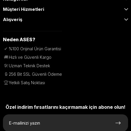
2 ve 4 Kanal Seçenekleri
Müşteri Hizmetleri
Birden fazla kapıyı tek kumanda ile kontrol etme
Alışveriş
imkanı sağlar.
Neden ASES?
Stabil Sinyal Performansı
✔
%100 Orijinal Ürün Garantisi
🚚
Hızlı ve Güvenli Kargo
Güçlü RF sinyali ile güvenilir ve kesintisiz kullanım
🛠️
Uzman Teknik Destek
sunar.
🔒
256 Bit SSL Güvenli Ödeme
🏆
Yetkili Satış Noktası
DEA Kumandaları Hakkında
DEA kumandaları, otomatik kapı, bariyer ve garaj
Özel indirim fırsatlarını kaçırmamak için abone olun!
sistemlerini uzaktan kontrol etmek için geliştirilen güvenli
ve profesyonel kumanda çözümleridir. DEA sistemleri,
güçlü sinyal yapısı ve gelişmiş kodlama teknolojisi