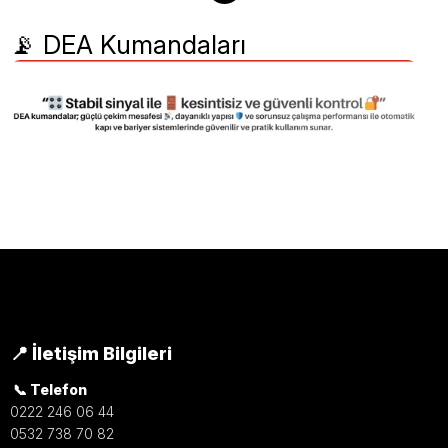
📡 DEA Kumandaları
DEA Kumandaları İçin Hızlı Destek
Alın
DEA kapı motoru ve bariyer sistemleri ile uyumlu
kumandalar hakkında bilgi almak, doğru modeli
belirlemek ve sisteminize uygun ürünü seçmek için
📍 İletişim Bilgileri
bizimle hemen iletişime geçin.
📞 Telefon
0222 246 06 44
WhatsApp'tan Bilgi Al
Hızlı İletişim
0532 738 70 82