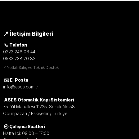
📍 İletişim Bilgileri
📞 Telefon
0222 246 06 44
0532 738 70 82
✓ Yetkili Satış ve Teknik Destek
✉️ E-Posta
info@ases.com.tr
ASES Otomatik Kapı Sistemleri
75. Yıl Mahallesi 11225. Sokak No:58
Odunpazarı / Eskişehir / Türkiye
🕘 Çalışma Saatleri
Hafta İçi: 09:00 – 17:00