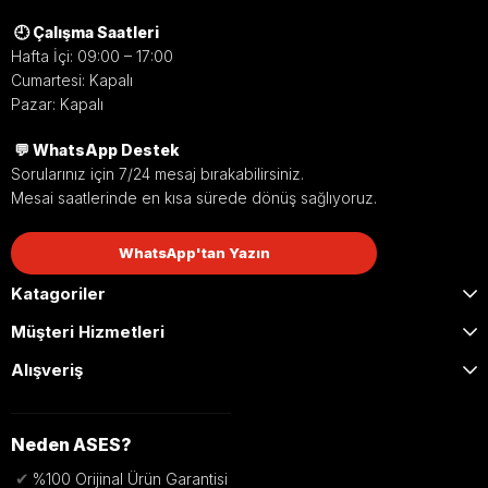
🕘 Çalışma Saatleri
Pratik Kullanım
Hafta İçi: 09:00 – 17:00
Cumartesi: Kapalı
Bas-aç mekanizması ile içeriden hızlı ve kontrollü çıkış
Pazar: Kapalı
imkanı sunar.
💬 WhatsApp Destek
Sorularınız için 7/24 mesaj bırakabilirsiniz.
Mesai saatlerinde en kısa sürede dönüş sağlıyoruz.
Geçiş Sistemleri Uyumlu
Elektromanyetik kilit, elektrikli kilit karşılığı ve geçiş
WhatsApp'tan Yazın
kontrol sistemleri ile birlikte çalışabilir.
Katagoriler
Müşteri Hizmetleri
Dayanıklı Tasarım
Alışveriş
Yoğun kullanılan alanlarda uzun ömürlü kullanım
sağlayan sağlam gövde yapısına sahiptir.
Neden ASES?
✔
%100 Orijinal Ürün Garantisi