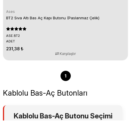
Ases
BT2 Sıva Altı Bas Aç Kapı Butonu (Paslanmaz Çelik)
ASE.BT2
ADET
231,38 ₺
Karşılaştır
1
Kablolu Bas-Aç Butonları
Kablolu Bas-Aç Butonu Seçimi
İçin Destek Alın