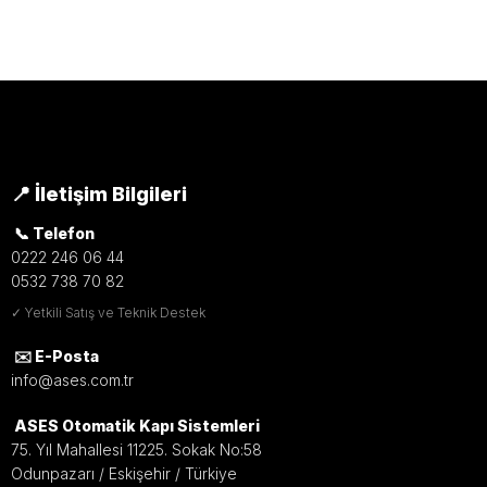
Kablolu bas-aç butonları, kapı geçiş sistemlerinde
içeriden kontrollü açma komutu vermek için
kullanılan pratik ve güvenilir çözümlerdir.
Elektromanyetik kilit, elektrikli kilit karşılığı, otomatik
kapı ve access control sistemleri ile uyumlu kablolu
bas-aç buton modelleri hakkında uzman
📍 İletişim Bilgileri
ekibimizden destek alabilirsiniz.
📞 Telefon
0222 246 06 44
WhatsApp
İletişim
Ara
0532 738 70 82
✓ Yetkili Satış ve Teknik Destek
✉️ E-Posta
Güvenilir Kablolu Bağlantı
info@ases.com.tr
Kablolu yapı sayesinde kararlı sinyal iletimi sunarak
ASES Otomatik Kapı Sistemleri
güvenli açma komutu sağlar.
75. Yıl Mahallesi 11225. Sokak No:58
Odunpazarı / Eskişehir / Türkiye