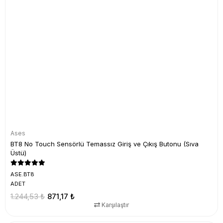
Ases
BT8 No Touch Sensörlü Temassız Giriş ve Çıkış Butonu (Sıva
Üstü)
ASE.BT8
ADET
1.244,53 ₺
871,17 ₺
Karşılaştır