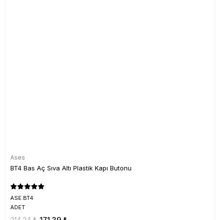
Ases
BT4 Bas Aç Sıva Altı Plastik Kapı Butonu
ASE.BT4
ADET
214,24 ₺
171,39 ₺