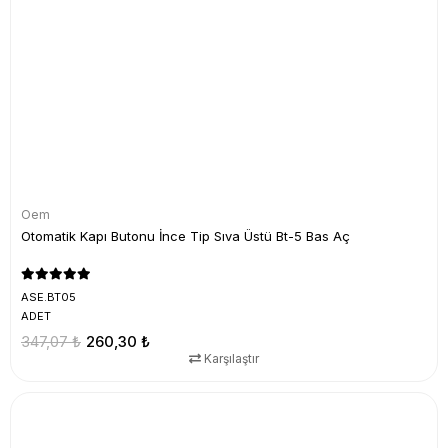
Oem
Otomatik Kapı Butonu İnce Tip Sıva Üstü Bt-5 Bas Aç
ASE.BT05
ADET
347,07 ₺
260,30 ₺
Karşılaştır