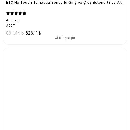
BT3 No Touch Temassız Sensörlü Giriş ve Çıkış Butonu (Sıva Altı)
ASE.BT3
ADET
894,44 ₺
626,11 ₺
Karşılaştır