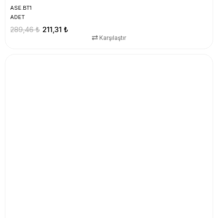
ASE.BT1
ADET
289,46 ₺
211,31 ₺
Karşılaştır