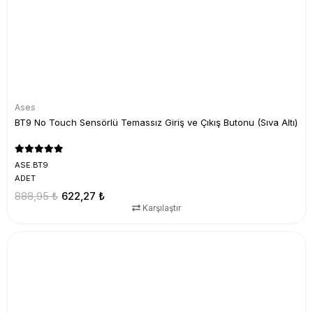
Ases
BT9 No Touch Sensörlü Temassız Giriş ve Çıkış Butonu (Sıva Altı)
ASE.BT9
ADET
888,95 ₺
622,27 ₺
Karşılaştır