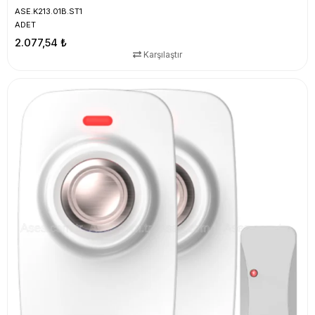
ASE.K213.01B.ST1
ADET
2.077,54 ₺
Karşılaştır