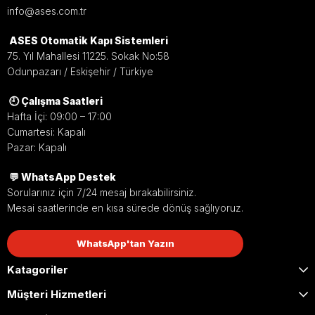
WhatsApp
İletişim
Ara
info@ases.com.tr
ASES Otomatik Kapı Sistemleri
75. Yıl Mahallesi 11225. Sokak No:58
Odunpazarı / Eskişehir / Türkiye
Kablosuz Kullanım
🕘 Çalışma Saatleri
Kablo çekmeden açma komutu vererek montaj
Hafta İçi: 09:00 – 17:00
sürecini kolaylaştırır ve uygulama esnekliği sağlar.
Cumartesi: Kapalı
Pazar: Kapalı
💬 WhatsApp Destek
Pratik Kurulum
Sorularınız için 7/24 mesaj bırakabilirsiniz.
Mevcut kapı sistemlerine hızlı şekilde entegre
Mesai saatlerinde en kısa sürede dönüş sağlıyoruz.
edilerek zaman kazandıran kurulum avantajı sunar.
WhatsApp'tan Yazın
Katagoriler
Farklı Sistemlerle Uyum
Müşteri Hizmetleri
Elektromanyetik kilit, elektrikli kilit karşılığı, otomatik