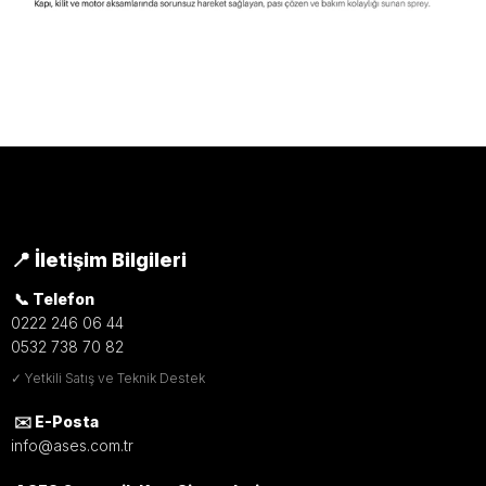
Yağlayıcı ve Pas Çözücü Ürün
Seçimi İçin Destek Alın
Yağlayıcı ve pas çözücü ürünler; kapı, kepenk,
panjur, menteşe, ray, zincir ve mekanik bağlantı
noktalarında sürtünmeyi azaltmak, sıkışmayı
📍 İletişim Bilgileri
gidermek ve paslanmış parçaları rahatlatmak için
📞 Telefon
kullanılır.
0222 246 06 44
0532 738 70 82
WhatsApp
İletişim
Ara
✓ Yetkili Satış ve Teknik Destek
✉️ E-Posta
info@ases.com.tr