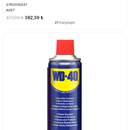
07612135637
ADET
477,99 ₺
382,39 ₺
Karşılaştır