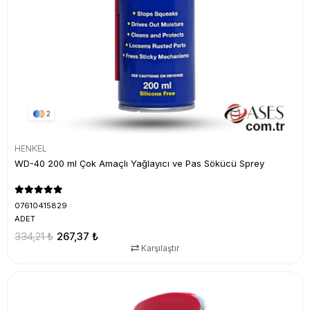
2
HENKEL
WD-40 200 ml Çok Amaçlı Yağlayıcı ve Pas Sökücü Sprey
07610415829
ADET
334,21 ₺
267,37 ₺
Karşılaştır