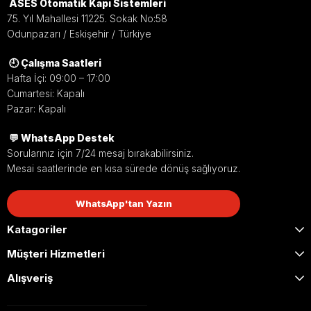
ASES Otomatik Kapı Sistemleri
Pas Çözme Etkisi
75. Yıl Mahallesi 11225. Sokak No:58
Sıkışmış vida, somun, menteşe ve metal bağlantı
Odunpazarı / Eskişehir / Türkiye
noktalarının rahatlamasına yardımcı olur.
🕘 Çalışma Saatleri
Hafta İçi: 09:00 – 17:00
Cumartesi: Kapalı
Sürtünmeyi Azaltır
Pazar: Kapalı
Hareketli mekanik parçalarda daha sessiz ve akıcı
💬 WhatsApp Destek
çalışma sağlar.
Sorularınız için 7/24 mesaj bırakabilirsiniz.
Mesai saatlerinde en kısa sürede dönüş sağlıyoruz.
WhatsApp'tan Yazın
Bakım Kolaylığı
Katagoriler
Kapı, kepenk, panjur ve otomasyon sistemlerinde
pratik bakım imkanı sunar.
Müşteri Hizmetleri
Alışveriş
Geniş Kullanım Alanı