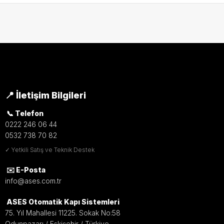
📍 İletişim Bilgileri
📞 Telefon
0222 246 06 44
0532 738 70 82
✓ Yetkili Satış ve Teknik Destek
✉️ E-Posta
info@ases.com.tr
ASES Otomatik Kapı Sistemleri
75. Yıl Mahallesi 11225. Sokak No:58
Odunpazarı / Eskişehir / Türkiye