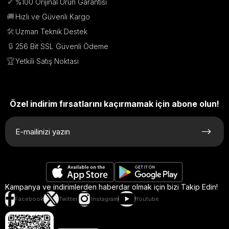
✔
%100 Orijinal Ürün Garantisi
🚚
Hızlı ve Güvenli Kargo
🛠️
Uzman Teknik Destek
🔒
256 Bit SSL Güvenli Ödeme
🏆
Yetkili Satış Noktası
Özel indirim fırsatlarını kaçırmamak için abone olun!
Kampanya ve indirimlerden haberdar olmak için bizi Takip Edin!
Facebook
Twitter
Instagram
Youtube