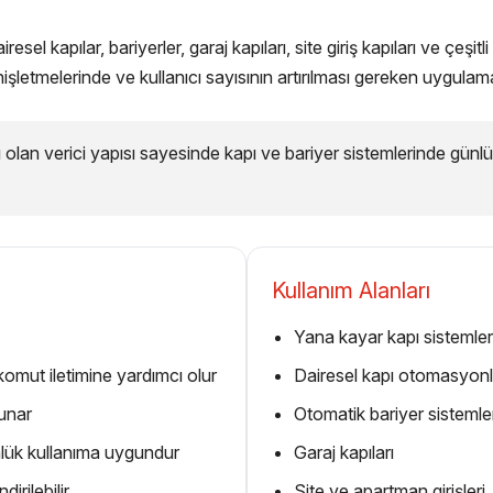
kapılar, bariyerler, garaj kapıları, site giriş kapıları ve çeşitli
etmelerinde ve kullanıcı sayısının artırılması gereken uygulama
lan verici yapısı sayesinde kapı ve bariyer sistemlerinde günlük k
Kullanım Alanları
Yana kayar kapı sistemler
omut iletimine yardımcı olur
Dairesel kapı otomasyonl
sunar
Otomatik bariyer sistemle
nlük kullanıma uygundur
Garaj kapıları
irilebilir
Site ve apartman girişleri