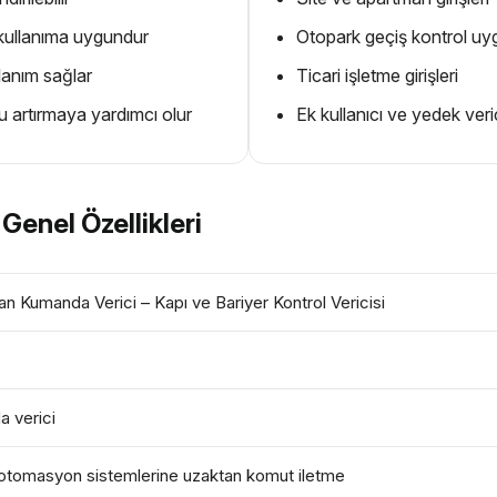
e kullanıma uygundur
Otopark geçiş kontrol uy
lanım sağlar
Ticari işletme girişleri
 artırmaya yardımcı olur
Ek kullanıcı ve yedek veric
enel Özellikleri
 Kumanda Verici – Kapı ve Bariyer Kontrol Vericisi
 verici
e otomasyon sistemlerine uzaktan komut iletme