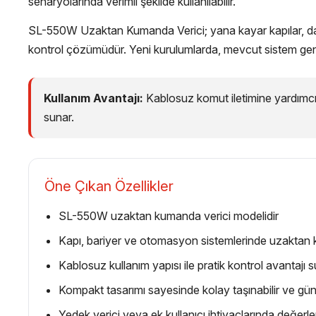
senaryolarında verimli şekilde kullanılabilir.
SL-550W Uzaktan Kumanda Verici; yana kayar kapılar, dairesel 
kontrol çözümüdür. Yeni kurulumlarda, mevcut sistem genişl
Kullanım Avantajı:
Kablosuz komut iletimine yardımcı o
sunar.
Öne Çıkan Özellikler
SL-550W uzaktan kumanda verici modelidir
Kapı, bariyer ve otomasyon sistemlerinde uzaktan k
Kablosuz kullanım yapısı ile pratik kontrol avantajı 
Kompakt tasarımı sayesinde kolay taşınabilir ve gü
Yedek verici veya ek kullanıcı ihtiyaçlarında değerlend