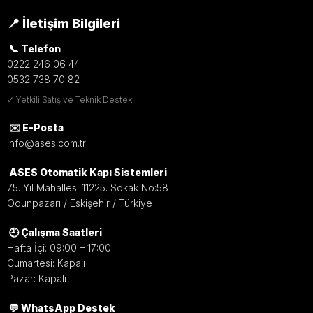
📍 İletişim Bilgileri
📞 Telefon
0222 246 06 44
0532 738 70 82
✓ Yetkili Satış ve Teknik Destek
✉️ E-Posta
info@ases.com.tr
ASES Otomatik Kapı Sistemleri
75. Yıl Mahallesi 11225. Sokak No:58
Odunpazarı / Eskişehir / Türkiye
🕘 Çalışma Saatleri
Hafta İçi: 09:00 – 17:00
Cumartesi: Kapalı
Pazar: Kapalı
💬 WhatsApp Destek