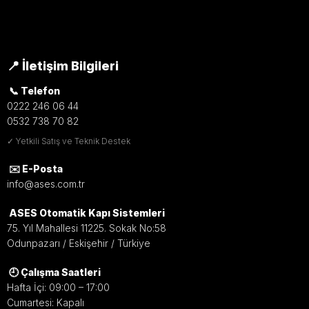
📍 İletişim Bilgileri
📞 Telefon
0222 246 06 44
0532 738 70 82
✓ Yetkili Satış ve Teknik Destek
✉️ E-Posta
info@ases.com.tr
ASES Otomatik Kapı Sistemleri
75. Yıl Mahallesi 11225. Sokak No:58
Odunpazarı / Eskişehir / Türkiye
🕘 Çalışma Saatleri
Hafta İçi: 09:00 – 17:00
Cumartesi: Kapalı