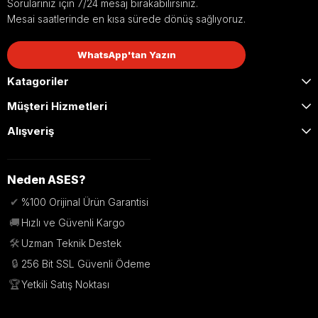
Sorularınız için 7/24 mesaj bırakabilirsiniz.
Mesai saatlerinde en kısa sürede dönüş sağlıyoruz.
WhatsApp'tan Yazın
Katagoriler
Müşteri Hizmetleri
Alışveriş
Neden ASES?
✔
%100 Orijinal Ürün Garantisi
🚚
Hızlı ve Güvenli Kargo
🛠️
Uzman Teknik Destek
🔒
256 Bit SSL Güvenli Ödeme
🏆
Yetkili Satış Noktası