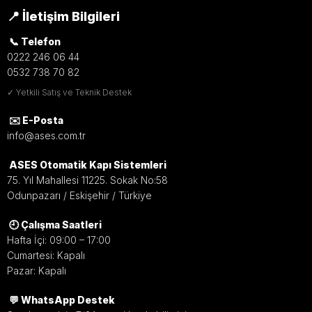
📍 İletişim Bilgileri
📞 Telefon
0222 246 06 44
0532 738 70 82
✓ Yetkili Satış ve Teknik Destek
✉️ E-Posta
info@ases.com.tr
ASES Otomatik Kapı Sistemleri
75. Yıl Mahallesi 11225. Sokak No:58
Odunpazarı / Eskişehir / Türkiye
🕘 Çalışma Saatleri
Hafta İçi: 09:00 – 17:00
Cumartesi: Kapalı
Pazar: Kapalı
💬 WhatsApp Destek