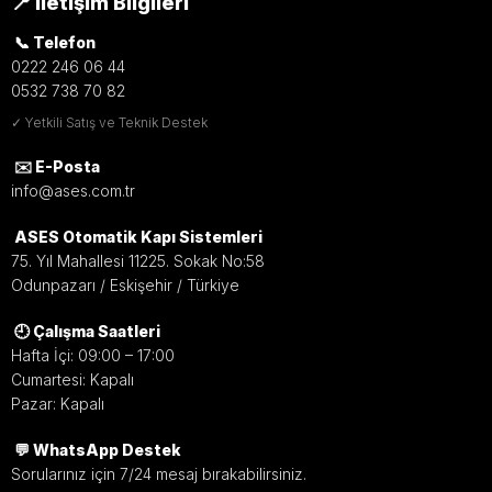
📍 İletişim Bilgileri
📞 Telefon
0222 246 06 44
0532 738 70 82
✓ Yetkili Satış ve Teknik Destek
✉️ E-Posta
info@ases.com.tr
ASES Otomatik Kapı Sistemleri
75. Yıl Mahallesi 11225. Sokak No:58
Odunpazarı / Eskişehir / Türkiye
🕘 Çalışma Saatleri
Hafta İçi: 09:00 – 17:00
Cumartesi: Kapalı
Pazar: Kapalı
💬 WhatsApp Destek
Sorularınız için 7/24 mesaj bırakabilirsiniz.