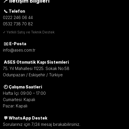
📍 İletişim Bilgileri
📞 Telefon
0222 246 06 44
0532 738 70 82
✓ Yetkili Satış ve Teknik Destek
✉️ E-Posta
info@ases.com.tr
ASES Otomatik Kapı Sistemleri
75. Yıl Mahallesi 11225. Sokak No:58
Odunpazarı / Eskişehir / Türkiye
🕘 Çalışma Saatleri
Hafta İçi: 09:00 – 17:00
Cumartesi: Kapalı
Pazar: Kapalı
💬 WhatsApp Destek
Sorularınız için 7/24 mesaj bırakabilirsiniz.