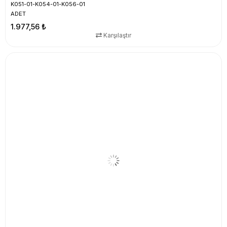
K051-01-K054-01-K056-01
ADET
1.977,56 ₺
Karşılaştır