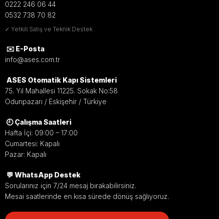
0222 246 06 44
WhatsApp'tan Bilgi Al
Hızlı İletişim
0532 738 70 82
✓ Yetkili Satış ve Teknik Destek
Hemen Ara
✉️ E-Posta
info@ases.com.tr
ASES Otomatik Kapı Sistemleri
75. Yıl Mahallesi 11225. Sokak No:58
Hassas
Güvenli
Stabil
Odunpazarı / Eskişehir / Türkiye
Engel
Kapanma
Çalışma
🕘 Çalışma Saatleri
Algılama
Sistemi
Yoğun
Hafta İçi: 09:00 – 17:00
kullanılan
Geçiş
Kapı
Cumartesi: Kapalı
alanlarda
Pazar: Kapalı
alanındaki
kapanırken
kesintisiz
insan ve
arada engel
💬 WhatsApp Destek
ve güvenilir
nesneleri
varsa
Sorularınız için 7/24 mesaj bırakabilirsiniz.
performans
algılayarak
sistemi
Mesai saatlerinde en kısa sürede dönüş sağlıyoruz.
sunar.
kapının
durdurarak