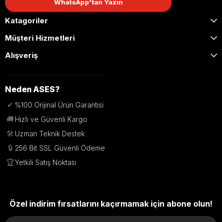
güvenli
kazaları
WhatsApp'tan Yazın
çalışmasını
önler.
Katagoriler
sağlar.
Müşteri Hizmetleri
Alışveriş
Fotoselli Kapı Fotoselleri Hakkında
Neden ASES?
Fotoselli kapı fotoselleri, otomatik kapı sistemlerinin
✔
%100 Orijinal Ürün Garantisi
güvenliğini sağlayan en önemli sensör bileşenlerinden
🚚
Hızlı ve Güvenli Kargo
biridir. Bu fotoseller, kapı geçiş alanında bulunan kişi veya
🛠️
nesneleri algılayarak kapının kontrolünü sağlar. Geçiş
Uzman Teknik Destek
sırasında herhangi bir engel algılandığında kapının
🔒
256 Bit SSL Güvenli Ödeme
kapanmasını durdurarak güvenli kullanım sunar.
🏆
Yetkili Satış Noktası
:contentReference[oaicite:0]{index=0}
Fotoselli Kapı Fotoseli Nedir?
Özel indirim fırsatlarını kaçırmamak için abone olun!
Fotoselli kapı fotoseli, verici ve alıcı ünitelerden oluşan bir