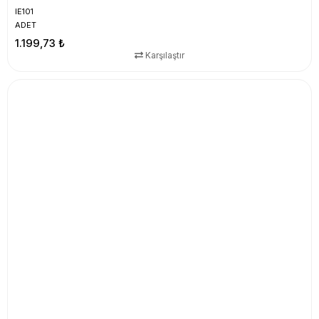
IE101
ADET
1.199,73 ₺
Karşılaştır