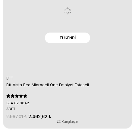
TÜKENDI
BFT
Bft Vista Bea Microcell One Emniyet Fotoseli
BEA.02.0042
ADET
2.967,01 ₺
2.462,62 ₺
Karşılaştır