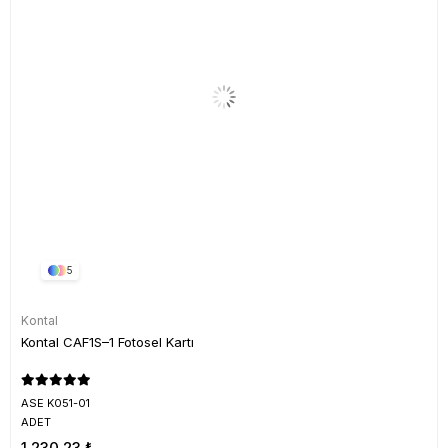
5
Kontal
Kontal CAF1S–1 Fotosel Kartı
ASE K051-01
ADET
1.230,23 ₺