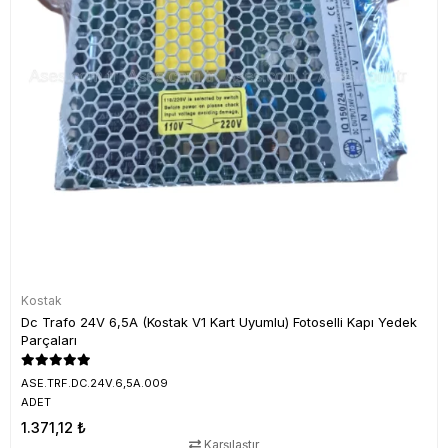
Kostak
Dc Trafo 24V 6,5A (Kostak V1 Kart Uyumlu) Fotoselli Kapı Yedek
Parçaları
ASE.TRF.DC.24V.6,5A.009
ADET
1.371,12 ₺
Karşılaştır