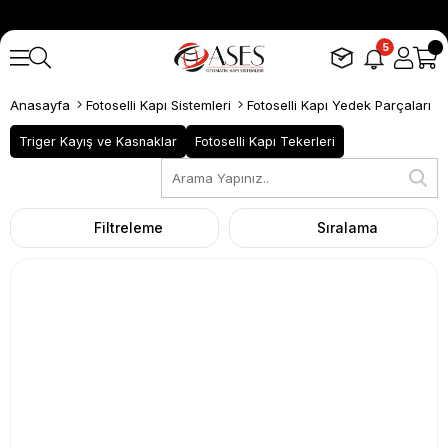
5
Anasayfa
Fotoselli Kapı Sistemleri
Fotoselli Kapı Yedek Parçaları
Triger Kayış ve Kasnaklar
Fotoselli Kapı Tekerleri
Filtreleme
Sıralama