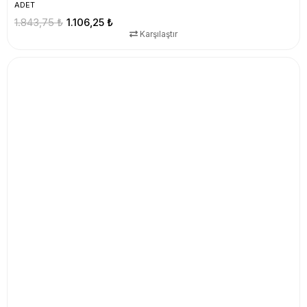
ADET
1.843,75 ₺
1.106,25 ₺
Karşılaştır