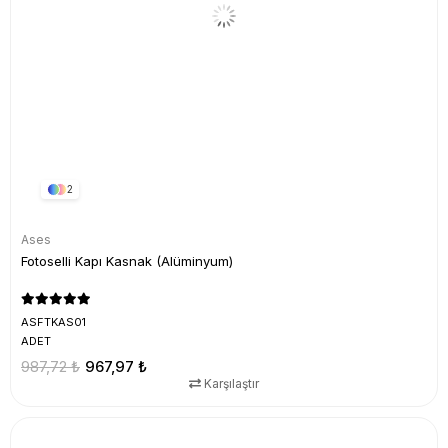
2
Ases
Fotoselli Kapı Kasnak (Alüminyum)
ASFTKAS01
ADET
987,72 ₺
967,97 ₺
Karşılaştır