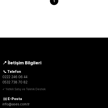
1
📍 İletişim Bilgileri
📞 Telefon
0222 246 06 44
0532 738 70 82
✓ Yetkili Satış ve Teknik Destek
✉️ E-Posta
info@ases.com.tr