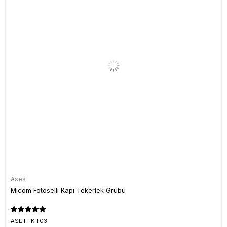
Ases
Micom Fotoselli Kapı Tekerlek Grubu
ASE.FTK.T03