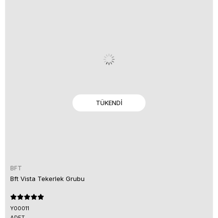
TÜKENDI
BFT
Bft Vista Tekerlek Grubu
Y00011
ADET