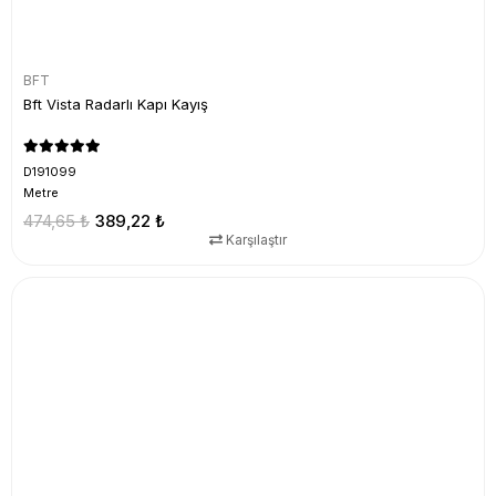
BFT
Bft Vista Radarlı Kapı Kayış
D191099
Metre
474,65 ₺
389,22 ₺
Karşılaştır