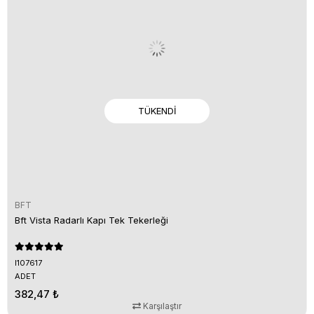
TÜKENDI
BFT
Bft Vista Radarlı Kapı Tek Tekerleği
I107617
ADET
382,47 ₺
Karşılaştır