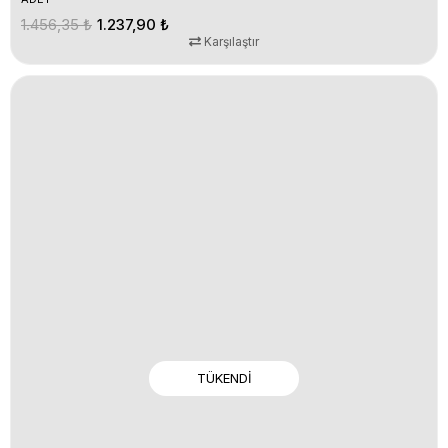
1.456,35 ₺
1.237,90 ₺
Karşılaştır
TÜKENDI