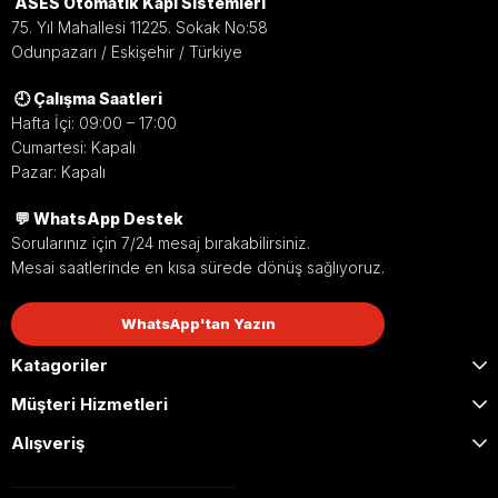
ASES Otomatik Kapı Sistemleri
75. Yıl Mahallesi 11225. Sokak No:58
Dış
Dayanıklı
Uyumlu
Odunpazarı / Eskişehir / Türkiye
Etkenlere
Malzeme
Tasarım
🕘 Çalışma Saatleri
Karşı
Zorlu hava
Farklı
Hafta İçi: 09:00 – 17:00
Koruma
koşullarına
marka ve
Cumartesi: Kapalı
uygun
model
Pazar: Kapalı
Yağmur,
sağlam ve
fotoseller
toz ve
💬 WhatsApp Destek
kaliteli
ile uyumlu
darbelere
Sorularınız için 7/24 mesaj bırakabilirsiniz.
malzeme
muhafaza
karşı
Mesai saatlerinde en kısa sürede dönüş sağlıyoruz.
yapısı
seçenekleri
fotosel
sunar.
sağlar.
WhatsApp'tan Yazın
sistemlerini
koruyarak
Katagoriler
uzun ömür
Müşteri Hizmetleri
sağlar.
Alışveriş