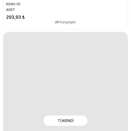
K090-01
ADET
293,93 ₺
Karşılaştır
TÜKENDI