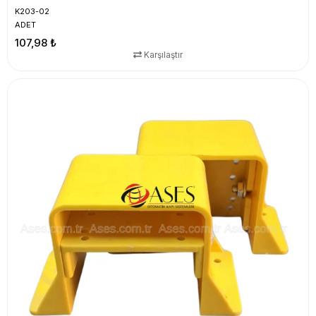
K203-02
ADET
107,98 ₺
Karşılaştır