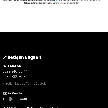
Fotosel Muhafaza ve Kapakları
İçin Hızlı Destek
Fotosel sistemlerinizi dış etkenlere karşı korumak
için uygun muhafaza ve kapak çözümleri hakkında
bilgi almak için bizimle iletişime geçin. Dayanıklı ve
📍 İletişim Bilgileri
uzun ömürlü koruma ürünleri sunuyoruz.
📞 Telefon
0222 246 06 44
WhatsApp'tan Bilgi Al
Hızlı İletişim
0532 738 70 82
✓ Yetkili Satış ve Teknik Destek
Hemen Ara
✉️ E-Posta
info@ases.com.tr