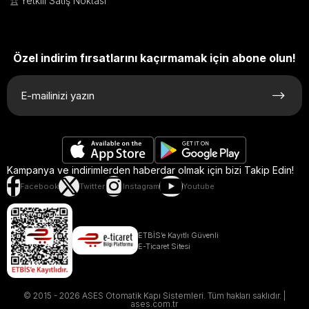
🏆
Yetkili Satış Noktası
Özel indirim fırsatlarını kaçırmamak için abone olun!
Kampanya ve indirimlerden haberdar olmak için bizi Takip Edin!
Facebook
Twitter
Instagram
Youtube
ETBİS’e Kayıtlı Güvenli
E-Ticaret Sitesi
© 2015 - 2026 ASES Otomatik Kapı Sistemleri. Tüm hakları saklıdır. |
ases.com.tr