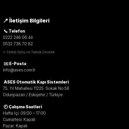
📍 İletişim Bilgileri
📞 Telefon
0222 246 06 44
0532 738 70 82
✓ Yetkili Satış ve Teknik Destek
✉️ E-Posta
info@ases.com.tr
ASES Otomatik Kapı Sistemleri
75. Yıl Mahallesi 11225. Sokak No:58
Odunpazarı / Eskişehir / Türkiye
🕘 Çalışma Saatleri
Hafta İçi: 09:00 – 17:00
Cumartesi: Kapalı
Pazar: Kapalı