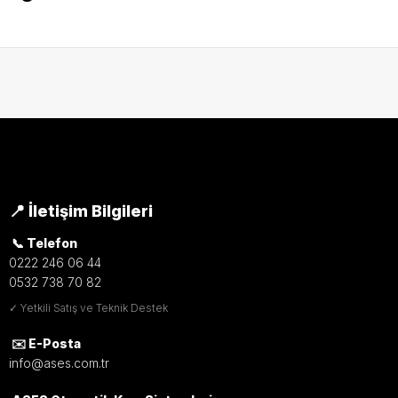
📍 İletişim Bilgileri
📞 Telefon
0222 246 06 44
0532 738 70 82
✓ Yetkili Satış ve Teknik Destek
✉️ E-Posta
info@ases.com.tr