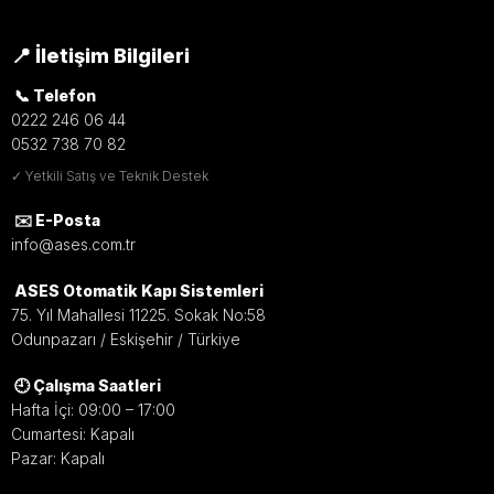
📍 İletişim Bilgileri
📞 Telefon
0222 246 06 44
0532 738 70 82
✓ Yetkili Satış ve Teknik Destek
✉️ E-Posta
info@ases.com.tr
ASES Otomatik Kapı Sistemleri
75. Yıl Mahallesi 11225. Sokak No:58
Odunpazarı / Eskişehir / Türkiye
🕘 Çalışma Saatleri
Hafta İçi: 09:00 – 17:00
Cumartesi: Kapalı
Pazar: Kapalı