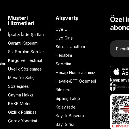
Müşteri
Alışveriş
Özel i
Hizmetleri
abone
ı
Üye Ol
İptal & İade Şartları
Üye Girişi
Garanti Kapsamı
Şifremi Unuttum
Sık Sorulan Sorular
ı
Hesabım
Kargo ve Teslimat
ları
Sepetim
Üyelik Sözleşmesi
Hesap Numaralarımız
Mesafeli Satış
Kampanya 
Havale/EFT Ödemesi
Sözleşmesi
Facebo
Bildirimi
Cayma Hakkı
Sipariş Takip
KVKK Metni
Kolay İade
Gizlilik Politikası
Bayilik Başvuru
Çerez Yönetimi
Bayi Girişi