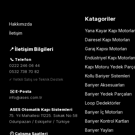
Katagoriler
Hakkımızda
Yana Kayar Kapı Motorlar
İletişim
Dairesel Kapı Motorları
📍 İletişim Bilgileri
Garaj Kapısı Motorları
Endüstriyel Kapı Motorlar
📞 Telefon
0222 246 06 44
Kapı Motoru Yedek Parça
0532 738 70 82
Kollu Bariyer Sistemleri
✓ Yetkili Satış ve Teknik Destek
Bariyer Aksesuarları
✉️ E-Posta
Bariyer Yedek Parçaları
info@ases.com.tr
Loop Dedektörler
ASES Otomatik Kapı Sistemleri
Bariyer İç Motorları
75. Yıl Mahallesi 11225. Sokak No:58
Bariyer Kontrol Kartları
Odunpazarı / Eskişehir / Türkiye
Bariyer Yayları
🕘 Çalışma Saatleri