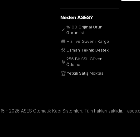
Neden ASES?
%100 Orijinal Ürün
✔
Garantisi
🚚
Hızlı ve Güvenli Kargo
🛠️
Uzman Teknik Destek
256 Bit SSL Güvenli
🔒
Ödeme
🏆
Yetkili Satış Noktası
5 - 2026 ASES Otomatik Kapı Sistemleri. Tüm hakları saklıdır. | ases.