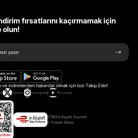
ndirim fırsatlarını kaçırmamak için
 olun!
ve indirimlerden haberdar olmak için bizi Takip Edin!
ok
Twitter
Instagram
Youtube
ETBİS’e Kayıtlı Güvenli
E-Ticaret Sitesi