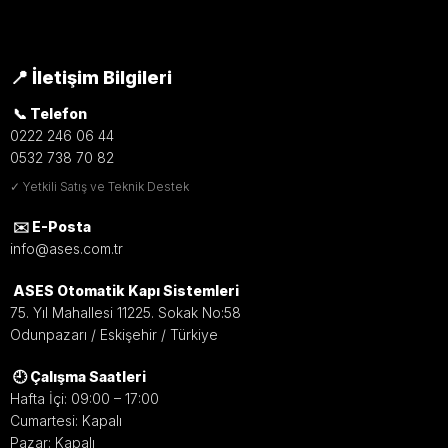
📍 İletişim Bilgileri
📞 Telefon
0222 246 06 44
0532 738 70 82
✓ Yetkili Satış ve Teknik Destek
✉️ E-Posta
info@ases.com.tr
ASES Otomatik Kapı Sistemleri
75. Yıl Mahallesi 11225. Sokak No:58
Odunpazarı / Eskişehir / Türkiye
🕘 Çalışma Saatleri
Hafta İçi: 09:00 – 17:00
Cumartesi: Kapalı
Pazar: Kapalı