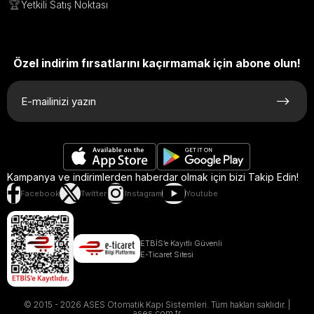
🏆
Yetkili Satış Noktası
Özel indirim fırsatlarını kaçırmamak için abone olun!
Kampanya ve indirimlerden haberdar olmak için bizi Takip Edin!
Facebook
Twitter
Instagram
Youtube
ETBİS’e Kayıtlı Güvenli
E-Ticaret Sitesi
© 2015 - 2026 ASES Otomatik Kapı Sistemleri. Tüm hakları saklıdır. |
ases.com.tr