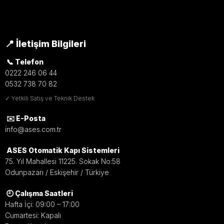
📍 İletişim Bilgileri
📞 Telefon
0222 246 06 44
0532 738 70 82
✓ Yetkili Satış ve Teknik Destek
✉️ E-Posta
info@ases.com.tr
ASES Otomatik Kapı Sistemleri
75. Yıl Mahallesi 11225. Sokak No:58
Odunpazarı / Eskişehir / Türkiye
🕘 Çalışma Saatleri
Hafta İçi: 09:00 – 17:00
Cumartesi: Kapalı