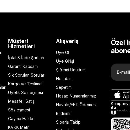
Müşteri
Alışveriş
Özel i
Hizmetleri
abone
ı
Üye Ol
İptal & İade Şartları
Üye Girişi
Garanti Kapsamı
Şifremi Unuttum
Sık Sorulan Sorular
ı
Hesabım
Kargo ve Teslimat
ları
Sepetim
Üyelik Sözleşmesi
Hesap Numaralarımız
Mesafeli Satış
Kampanya 
Havale/EFT Ödemesi
Sözleşmesi
Facebo
Bildirimi
Cayma Hakkı
Sipariş Takip
KVKK Metni