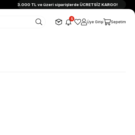
3.000 TL ve üzeri siparişlerde ÜCRETSİZ KARGO!
3.
5
Üye Girişi
Sepetim