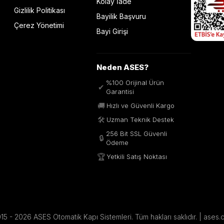
Kolay İade
Gizlilik Politikası
Bayilik Başvuru
Çerez Yönetimi
Bayi Girişi
Neden ASES?
%100 Orijinal Ürün
✔
Garantisi
🚚
Hızlı ve Güvenli Kargo
🛠️
Uzman Teknik Destek
256 Bit SSL Güvenli
🔒
Ödeme
🏆
Yetkili Satış Noktası
5 - 2026 ASES Otomatik Kapı Sistemleri. Tüm hakları saklıdır. | ases.