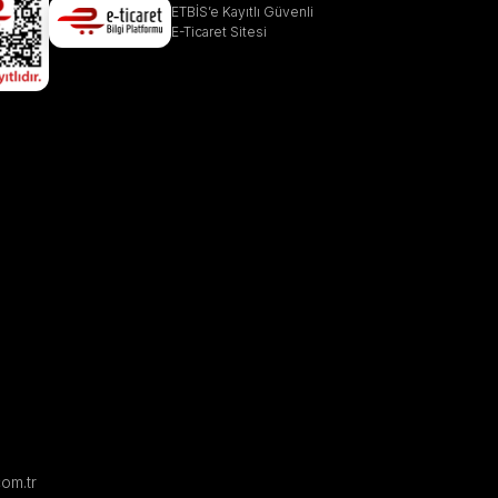
ETBİS’e Kayıtlı Güvenli
E-Ticaret Sitesi
com.tr