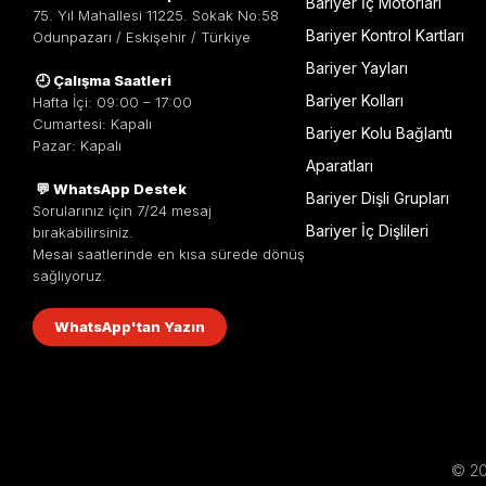
Bariyer İç Motorları
75. Yıl Mahallesi 11225. Sokak No:58
Bariyer Kontrol Kartları
Odunpazarı / Eskişehir / Türkiye
Bariyer Yayları
🕘 Çalışma Saatleri
Bariyer Kolları
Hafta İçi: 09:00 – 17:00
Cumartesi: Kapalı
Bariyer Kolu Bağlantı
Pazar: Kapalı
Aparatları
💬 WhatsApp Destek
Bariyer Dişli Grupları
Sorularınız için 7/24 mesaj
Bariyer İç Dişlileri
bırakabilirsiniz.
Mesai saatlerinde en kısa sürede dönüş
sağlıyoruz.
WhatsApp'tan Yazın
© 201