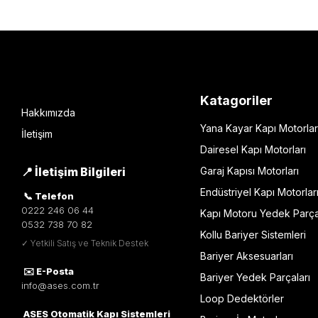
Katagoriler
Hakkımızda
Yana Kayar Kapı Motorlar
İletişim
Dairesel Kapı Motorları
📍 İletişim Bilgileri
Garaj Kapısı Motorları
Endüstriyel Kapı Motorlar
📞 Telefon
0222 246 06 44
Kapı Motoru Yedek Parça
0532 738 70 82
Kollu Bariyer Sistemleri
✓ Yetkili Satış ve Teknik Destek
Bariyer Aksesuarları
✉️ E-Posta
Bariyer Yedek Parçaları
info@ases.com.tr
Loop Dedektörler
ASES Otomatik Kapı Sistemleri