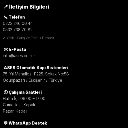
📍 İletişim Bilgileri
📞 Telefon
0222 246 06 44
0532 738 70 82
✓ Yetkili Satış ve Teknik Destek
✉️ E-Posta
info@ases.com.tr
ASES Otomatik Kapı Sistemleri
75. Yıl Mahallesi 11225. Sokak No:58
Odunpazarı / Eskişehir / Türkiye
🕘 Çalışma Saatleri
Hafta İçi: 09:00 – 17:00
Cumartesi: Kapalı
Pazar: Kapalı
💬 WhatsApp Destek