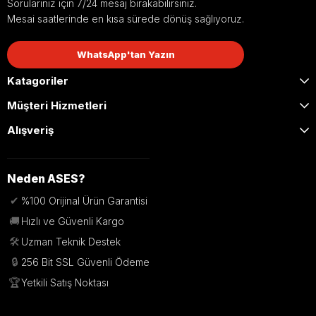
Sorularınız için 7/24 mesaj bırakabilirsiniz.
Mesai saatlerinde en kısa sürede dönüş sağlıyoruz.
WhatsApp'tan Yazın
Katagoriler
Müşteri Hizmetleri
Alışveriş
Neden ASES?
✔
%100 Orijinal Ürün Garantisi
🚚
Hızlı ve Güvenli Kargo
🛠️
Uzman Teknik Destek
🔒
256 Bit SSL Güvenli Ödeme
🏆
Yetkili Satış Noktası