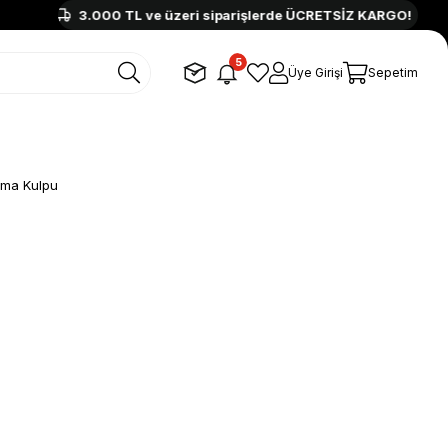
3.000 TL ve üzeri siparişlerde ÜCRETSİZ KARGO!
3
5
Üye Girişi
Sepetim
ıma Kulpu