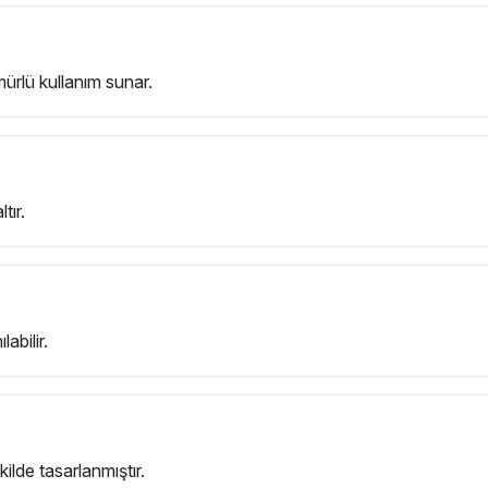
mürlü kullanım sunar.
tır.
abilir.
ilde tasarlanmıştır.