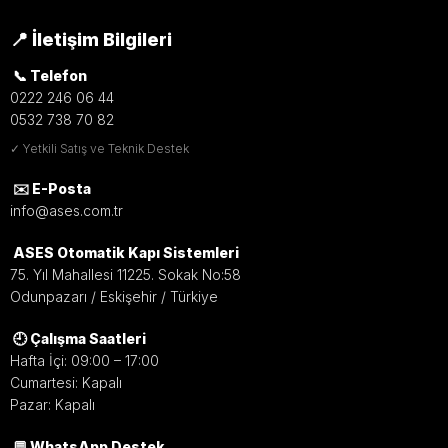
📍 İletişim Bilgileri
📞 Telefon
0222 246 06 44
0532 738 70 82
✓ Yetkili Satış ve Teknik Destek
✉️ E-Posta
info@ases.com.tr
ASES Otomatik Kapı Sistemleri
75. Yıl Mahallesi 11225. Sokak No:58
Odunpazarı / Eskişehir / Türkiye
🕘 Çalışma Saatleri
Hafta İçi: 09:00 – 17:00
Cumartesi: Kapalı
Pazar: Kapalı
💬 WhatsApp Destek