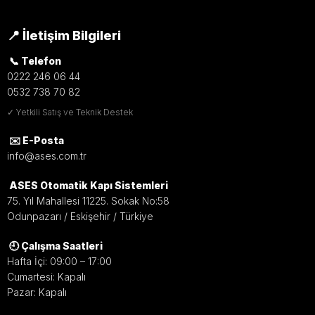
📍 İletişim Bilgileri
📞 Telefon
0222 246 06 44
0532 738 70 82
✓ Yetkili Satış ve Teknik Destek
✉️ E-Posta
info@ases.com.tr
ASES Otomatik Kapı Sistemleri
75. Yıl Mahallesi 11225. Sokak No:58
Odunpazarı / Eskişehir / Türkiye
🕘 Çalışma Saatleri
Hafta İçi: 09:00 – 17:00
Cumartesi: Kapalı
Pazar: Kapalı