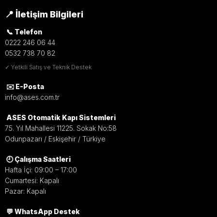
📍 İletişim Bilgileri
📞 Telefon
0222 246 06 44
0532 738 70 82
✓ Yetkili Satış ve Teknik Destek
✉️ E-Posta
info@ases.com.tr
ASES Otomatik Kapı Sistemleri
75. Yıl Mahallesi 11225. Sokak No:58
Odunpazarı / Eskişehir / Türkiye
🕘 Çalışma Saatleri
Hafta İçi: 09:00 – 17:00
Cumartesi: Kapalı
Pazar: Kapalı
💬 WhatsApp Destek