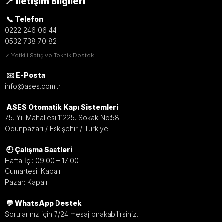
📍 İletişim Bilgileri
📞 Telefon
0222 246 06 44
0532 738 70 82
✓ Yetkili Satış ve Teknik Destek
✉️ E-Posta
info@ases.com.tr
ASES Otomatik Kapı Sistemleri
75. Yıl Mahallesi 11225. Sokak No:58
Odunpazarı / Eskişehir / Türkiye
🕘 Çalışma Saatleri
Hafta İçi: 09:00 – 17:00
Cumartesi: Kapalı
Pazar: Kapalı
💬 WhatsApp Destek
Sorularınız için 7/24 mesaj bırakabilirsiniz.