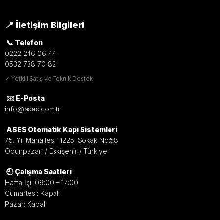
📍 İletişim Bilgileri
📞 Telefon
0222 246 06 44
0532 738 70 82
✓ Yetkili Satış ve Teknik Destek
✉️ E-Posta
info@ases.com.tr
ASES Otomatik Kapı Sistemleri
75. Yıl Mahallesi 11225. Sokak No:58
Odunpazarı / Eskişehir / Türkiye
🕘 Çalışma Saatleri
Hafta İçi: 09:00 – 17:00
Cumartesi: Kapalı
Pazar: Kapalı