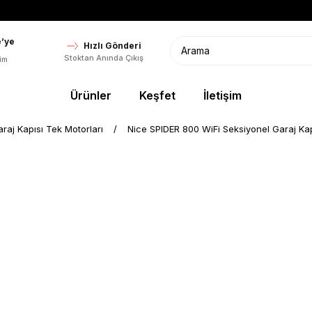
’ye
Hızlı Gönderi
Stoktan Anında Çıkış
im
Ürünler
Keşfet
İletişim
raj Kapısı Tek Motorları
Nice SPIDER 800 WiFi Seksiyonel Garaj Kap