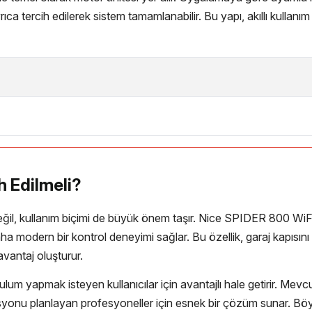
ıca tercih edilerek sistem tamamlanabilir. Bu yapı, akıllı kullanı
 Edilmeli?
il, kullanım biçimi de büyük önem taşır. Nice SPIDER 800 WiFi,
daha modern bir kontrol deneyimi sağlar. Bu özellik, garaj kapı
 avantaj oluşturur.
um yapmak isteyen kullanıcılar için avantajlı hale getirir. Mevcu
rasyonu planlayan profesyoneller için esnek bir çözüm sunar. Bö