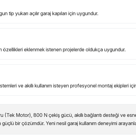
 tip yukarı açılır garaj kapıları için uygundur.
nım özellikleri eklenmek istenen projelerde oldukça uygundur.
sistemleri ve akıllı kullanım isteyen profesyonel montaj ekipleri iç
Tek Motor), 800 N çekiş gücü, akıllı bağlantı desteği ve esnek
üçlü bir çözümdür. Yeni nesil garaj kullanım deneyimi arayanlar i