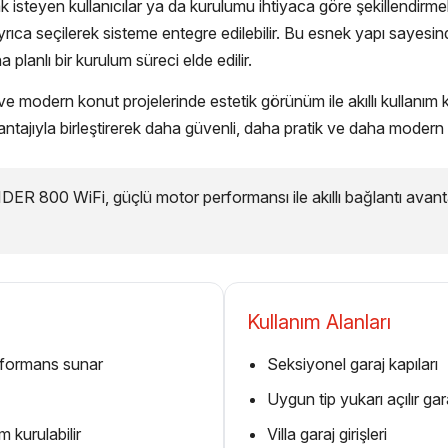
steyen kullanıcılar ya da kurulumu ihtiyaca göre şekillendirmek
ayrıca seçilerek sisteme entegre edilebilir. Bu esnek yapı say
planlı bir kurulum süreci elde edilir.
ve modern konut projelerinde estetik görünüm ile akıllı kullanım kol
vantajıyla birleştirerek daha güvenli, daha pratik ve daha modern 
ER 800 WiFi, güçlü motor performansı ile akıllı bağlantı avanta
Kullanım Alanları
erformans sunar
Seksiyonel garaj kapıları
Uygun tip yukarı açılır gara
 kurulabilir
Villa garaj girişleri