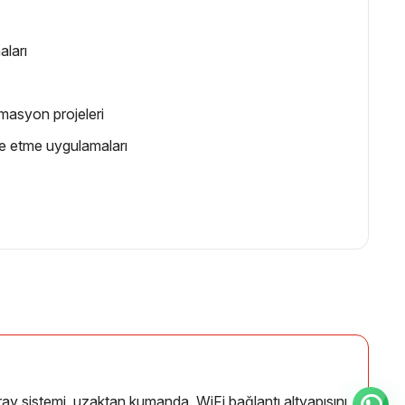
aları
omasyon projeleri
e etme uygulamaları
ray sistemi, uzaktan kumanda, WiFi bağlantı altyapısını