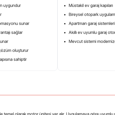
çin uygundur
Müstakil ev garaj kapıları
r
Bireysel otopark uygulam
otomasyonu sunar
Apartman garaj sistemleri
antajı sağlar
Akıllı ev uyumlu garaj ot
sunar
Mevcut sistemi moderniz
 çözüm oluşturur
apısına sahiptir
de temel olarak motor ünitesi yer alır. Uygulamaya göre uyumlu 