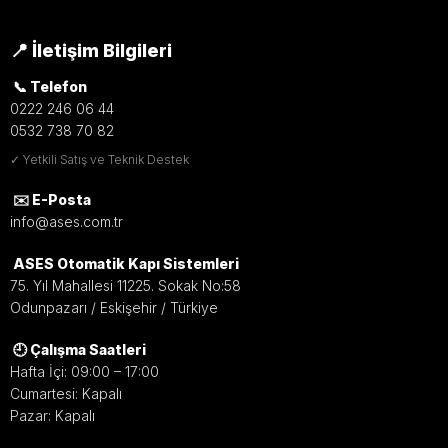
📍 İletişim Bilgileri
📞 Telefon
0222 246 06 44
0532 738 70 82
✓ Yetkili Satış ve Teknik Destek
✉️ E-Posta
info@ases.com.tr
ASES Otomatik Kapı Sistemleri
75. Yıl Mahallesi 11225. Sokak No:58
Odunpazarı / Eskişehir / Türkiye
🕘 Çalışma Saatleri
Hafta İçi: 09:00 – 17:00
Cumartesi: Kapalı
Pazar: Kapalı