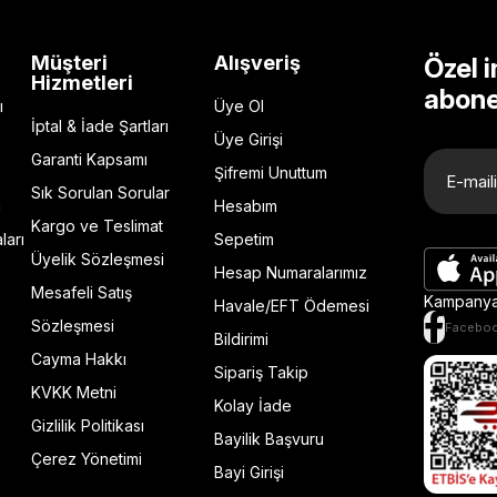
Müşteri
Alışveriş
Özel i
Hizmetleri
abone
ı
Üye Ol
İptal & İade Şartları
Üye Girişi
Garanti Kapsamı
Şifremi Unuttum
Sık Sorulan Sorular
ı
Hesabım
Kargo ve Teslimat
ları
Sepetim
Üyelik Sözleşmesi
Hesap Numaralarımız
Mesafeli Satış
Kampanya 
Havale/EFT Ödemesi
Sözleşmesi
Facebo
Bildirimi
Cayma Hakkı
Sipariş Takip
KVKK Metni
Kolay İade
Gizlilik Politikası
Bayilik Başvuru
Çerez Yönetimi
Bayi Girişi