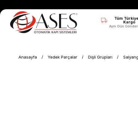
Tüm Türkiye
Kargo
Aynı Gün Gönder
Anasayfa
Yedek Parçalar
Dişli Grupları
Salyang