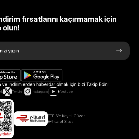
ndirim fırsatlarını kaçırmamak için
 olun!
ve indirimlerden haberdar olmak için bizi Takip Edin!
ok
Twitter
Instagram
Youtube
ETBİS’e Kayıtlı Güvenli
E-Ticaret Sitesi