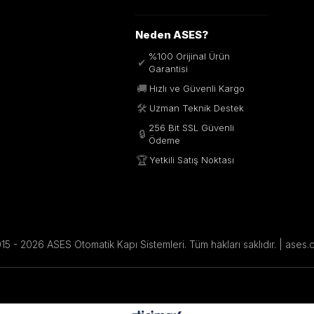
Neden ASES?
%100 Orijinal Ürün
✔
Garantisi
🚚
Hızlı ve Güvenli Kargo
🛠️
Uzman Teknik Destek
256 Bit SSL Güvenli
🔒
Ödeme
🏆
Yetkili Satış Noktası
5 - 2026 ASES Otomatik Kapı Sistemleri. Tüm hakları saklıdır. | ases.