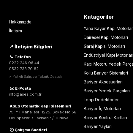
Katagoriler
Hakkımızda
Yana Kayar Kapı Motorlar
İletişim
Dairesel Kapı Motorları
📍 İletişim Bilgileri
Garaj Kapısı Motorları
Endüstriyel Kapı Motorlar
📞 Telefon
0222 246 06 44
Kapı Motoru Yedek Parça
0532 738 70 82
Kollu Bariyer Sistemleri
✓ Yetkili Satış ve Teknik Destek
Bariyer Aksesuarları
✉️ E-Posta
Bariyer Yedek Parçaları
info@ases.com.tr
Loop Dedektörler
ASES Otomatik Kapı Sistemleri
Bariyer İç Motorları
75. Yıl Mahallesi 11225. Sokak No:58
Bariyer Kontrol Kartları
Odunpazarı / Eskişehir / Türkiye
Bariyer Yayları
🕘 Çalışma Saatleri