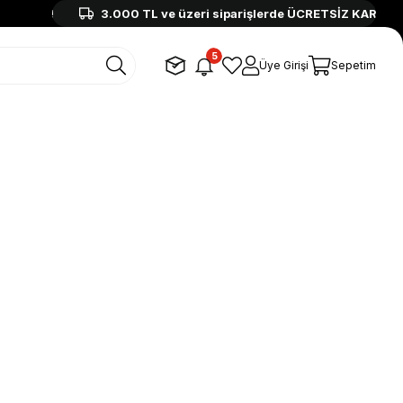
3.000 TL ve üzeri siparişlerde ÜCRETSİZ KARGO!
5
Üye Girişi
Sepetim