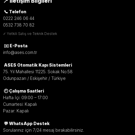
📍 İletişim Bilgileri
📞 Telefon
0222 246 06 44
0532 738 70 82
✓ Yetkili Satış ve Teknik Destek
✉️ E-Posta
info@ases.com.tr
ASES Otomatik Kapı Sistemleri
75. Yıl Mahallesi 11225. Sokak No:58
Odunpazarı / Eskişehir / Türkiye
🕘 Çalışma Saatleri
Hafta İçi: 09:00 – 17:00
Cumartesi: Kapalı
Pazar: Kapalı
💬 WhatsApp Destek
Sorularınız için 7/24 mesaj bırakabilirsiniz.