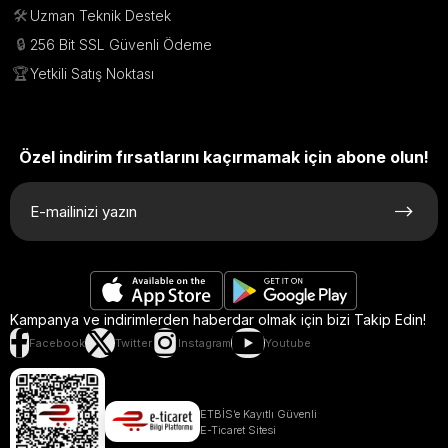
🛠️
Uzman Teknik Destek
🔒
256 Bit SSL Güvenli Ödeme
🏆
Yetkili Satış Noktası
Özel indirim fırsatlarını kaçırmamak için abone olun!
Kampanya ve indirimlerden haberdar olmak için bizi Takip Edin!
Facebook
Twitter
Instagram
Youtube
ETBİS’e Kayıtlı Güvenli
E-Ticaret Sitesi