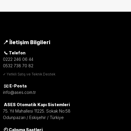
📍 İletişim Bilgileri
📞 Telefon
0222 246 06 44
0532 738 70 82
✓ Yetkili Satış ve Teknik Destek
✉️ E-Posta
info@ases.com.tr
ASES Otomatik Kapı Sistemleri
75. Yıl Mahallesi 11225. Sokak No:58
Odunpazarı / Eskişehir / Türkiye
🕘 Çalışma Saatleri