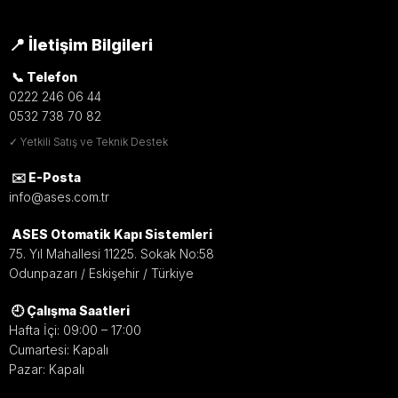
📍 İletişim Bilgileri
📞 Telefon
0222 246 06 44
0532 738 70 82
✓ Yetkili Satış ve Teknik Destek
✉️ E-Posta
info@ases.com.tr
ASES Otomatik Kapı Sistemleri
75. Yıl Mahallesi 11225. Sokak No:58
Odunpazarı / Eskişehir / Türkiye
🕘 Çalışma Saatleri
Hafta İçi: 09:00 – 17:00
Cumartesi: Kapalı
Pazar: Kapalı