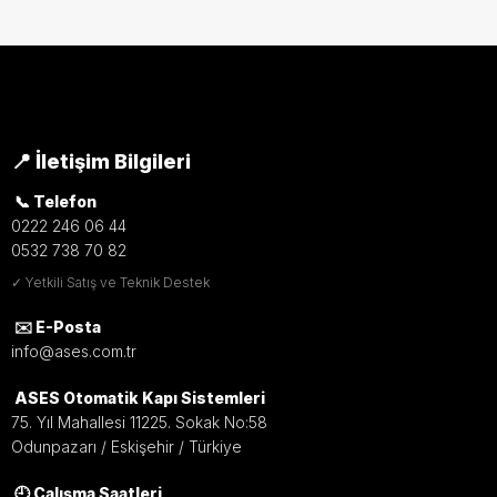
📍 İletişim Bilgileri
📞 Telefon
0222 246 06 44
0532 738 70 82
✓ Yetkili Satış ve Teknik Destek
✉️ E-Posta
info@ases.com.tr
ASES Otomatik Kapı Sistemleri
75. Yıl Mahallesi 11225. Sokak No:58
Odunpazarı / Eskişehir / Türkiye
🕘 Çalışma Saatleri