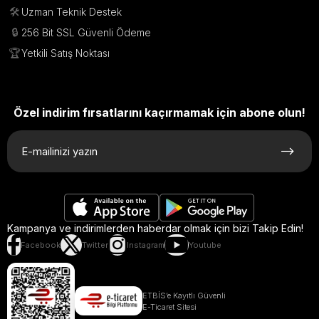
🛠️
Uzman Teknik Destek
🔒
256 Bit SSL Güvenli Ödeme
🏆
Yetkili Satış Noktası
Özel indirim fırsatlarını kaçırmamak için abone olun!
Kampanya ve indirimlerden haberdar olmak için bizi Takip Edin!
Facebook
Twitter
Instagram
Youtube
ETBİS’e Kayıtlı Güvenli
E-Ticaret Sitesi