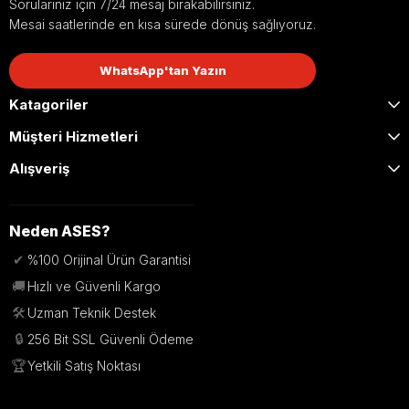
Sorularınız için 7/24 mesaj bırakabilirsiniz.
Mesai saatlerinde en kısa sürede dönüş sağlıyoruz.
WhatsApp'tan Yazın
Katagoriler
Müşteri Hizmetleri
Alışveriş
Neden ASES?
✔
%100 Orijinal Ürün Garantisi
🚚
Hızlı ve Güvenli Kargo
🛠️
Uzman Teknik Destek
🔒
256 Bit SSL Güvenli Ödeme
🏆
Yetkili Satış Noktası