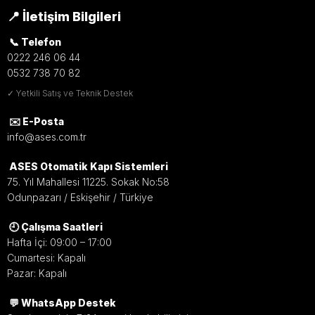
📍 İletişim Bilgileri
📞 Telefon
0222 246 06 44
0532 738 70 82
✓ Yetkili Satış ve Teknik Destek
✉️ E-Posta
info@ases.com.tr
ASES Otomatik Kapı Sistemleri
75. Yıl Mahallesi 11225. Sokak No:58
Odunpazarı / Eskişehir / Türkiye
🕘 Çalışma Saatleri
Hafta İçi: 09:00 – 17:00
Cumartesi: Kapalı
Pazar: Kapalı
💬 WhatsApp Destek