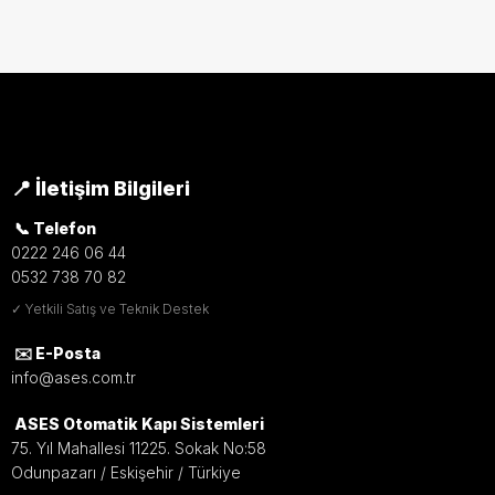
📍 İletişim Bilgileri
📞 Telefon
0222 246 06 44
0532 738 70 82
✓ Yetkili Satış ve Teknik Destek
✉️ E-Posta
info@ases.com.tr
ASES Otomatik Kapı Sistemleri
75. Yıl Mahallesi 11225. Sokak No:58
Odunpazarı / Eskişehir / Türkiye