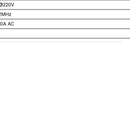
@220V
2MHz
10A AC