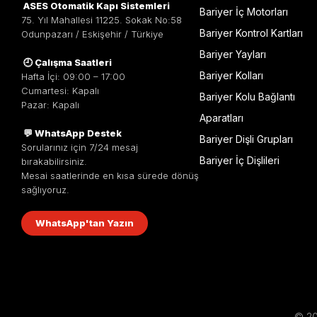
ASES Otomatik Kapı Sistemleri
Bariyer İç Motorları
75. Yıl Mahallesi 11225. Sokak No:58
Bariyer Kontrol Kartları
Odunpazarı / Eskişehir / Türkiye
Bariyer Yayları
🕘 Çalışma Saatleri
Bariyer Kolları
Hafta İçi: 09:00 – 17:00
Cumartesi: Kapalı
Bariyer Kolu Bağlantı
Pazar: Kapalı
Aparatları
💬 WhatsApp Destek
Bariyer Dişli Grupları
Sorularınız için 7/24 mesaj
Bariyer İç Dişlileri
bırakabilirsiniz.
Mesai saatlerinde en kısa sürede dönüş
sağlıyoruz.
WhatsApp'tan Yazın
© 201