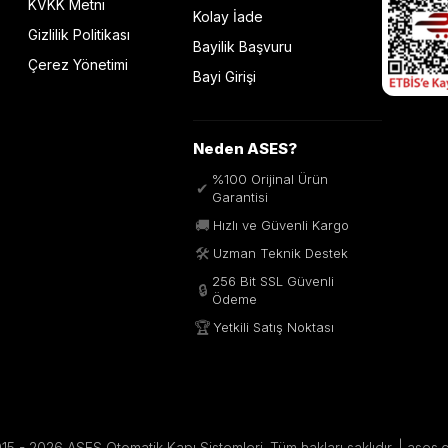
KVKK Metni
Kolay İade
Gizlilik Politikası
Bayilik Başvuru
Çerez Yönetimi
Bayi Girişi
Neden ASES?
%100 Orijinal Ürün
✔
Garantisi
🚚
Hızlı ve Güvenli Kargo
🛠️
Uzman Teknik Destek
256 Bit SSL Güvenli
🔒
Ödeme
🏆
Yetkili Satış Noktası
5 - 2026 ASES Otomatik Kapı Sistemleri. Tüm hakları saklıdır. | ases.