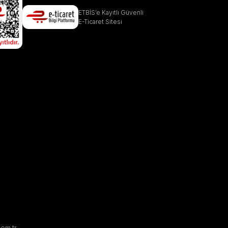
ETBİS’e Kayıtlı Güvenli
E-Ticaret Sitesi
com.tr