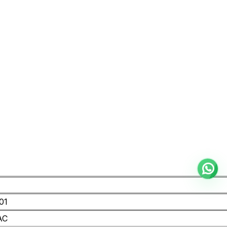
01
AC