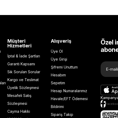
Müşteri
Alışveriş
Özel i
Hizmetleri
abone
ı
Üye Ol
İptal & İade Şartları
Üye Girişi
Garanti Kapsamı
Şifremi Unuttum
Sık Sorulan Sorular
ı
Hesabım
Kargo ve Teslimat
ları
Sepetim
Üyelik Sözleşmesi
Hesap Numaralarımız
Mesafeli Satış
Kampanya 
Havale/EFT Ödemesi
Sözleşmesi
Facebo
Bildirimi
Cayma Hakkı
Sipariş Takip