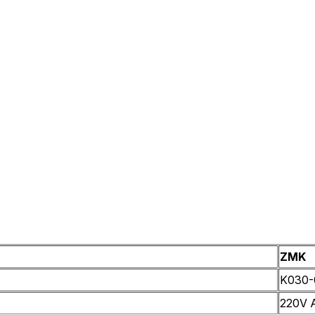
ZMK
K030-
220V 