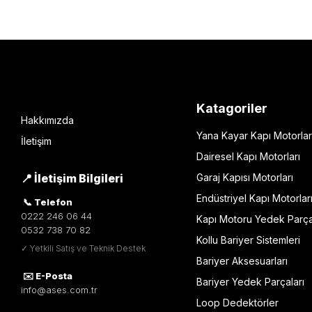
Katagoriler
Hakkımızda
Yana Kayar Kapı Motorlar
İletişim
Dairesel Kapı Motorları
📍 İletişim Bilgileri
Garaj Kapısı Motorları
Endüstriyel Kapı Motorlar
📞 Telefon
0222 246 06 44
Kapı Motoru Yedek Parça
0532 738 70 82
Kollu Bariyer Sistemleri
✓ Yetkili Satış ve Teknik Destek
Bariyer Aksesuarları
✉️ E-Posta
Bariyer Yedek Parçaları
info@ases.com.tr
Loop Dedektörler