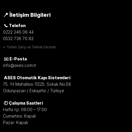
📍 İletişim Bilgileri
📞 Telefon
0222 246 06 44
0532 738 70 82
✓ Yetkili Satış ve Teknik Destek
✉️ E-Posta
info@ases.com.tr
ASES Otomatik Kapı Sistemleri
75. Yıl Mahallesi 11225. Sokak No:58
Odunpazarı / Eskişehir / Türkiye
🕘 Çalışma Saatleri
Hafta İçi: 09:00 – 17:00
Cumartesi: Kapalı
Pazar: Kapalı