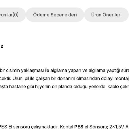
rumlar
(0)
Ödeme Seçenekleri
Ürün Önerileri
az
ir cisimin yaklaşması ile algılama yapan ve algılama yaptığı sü
erecektir. Ürün, pil ile çalışan bir donanım olmasından dolayı mo
ile başta hastane gibi hijyenin ön planda olduğu yerlerde, kablo
ES El sensörü çalışmaktadır. Kontal
PES
el Sönsörü; 2x1,5V AAA