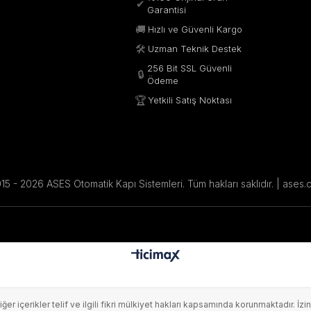
✔
Garantisi
🚚
Hızlı ve Güvenli Kargo
🛠️
Uzman Teknik Destek
256 Bit SSL Güvenli
🔒
Ödeme
🏆
Yetkili Satış Noktası
5 - 2026 ASES Otomatik Kapı Sistemleri. Tüm hakları saklıdır. | ases.
 diğer içerikler telif ve ilgili fikri mülkiyet hakları kapsamında korunmaktadır.