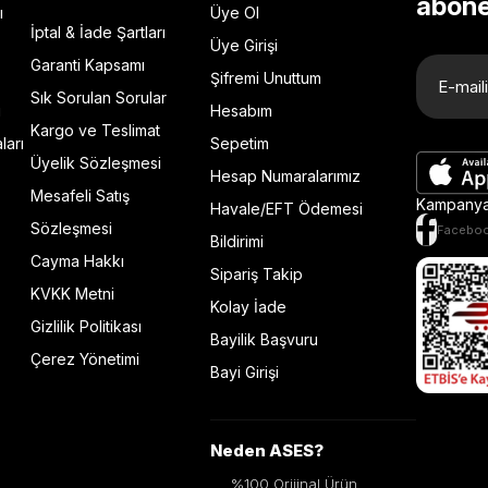
abone
ı
Üye Ol
İptal & İade Şartları
Üye Girişi
Garanti Kapsamı
Şifremi Unuttum
Sık Sorulan Sorular
ı
Hesabım
Kargo ve Teslimat
ları
Sepetim
Üyelik Sözleşmesi
Hesap Numaralarımız
Mesafeli Satış
Kampanya 
Havale/EFT Ödemesi
Sözleşmesi
Facebo
Bildirimi
Cayma Hakkı
Sipariş Takip
KVKK Metni
Kolay İade
Gizlilik Politikası
Bayilik Başvuru
Çerez Yönetimi
Bayi Girişi
Neden ASES?
%100 Orijinal Ürün