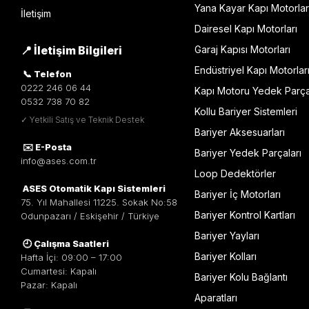
Yana Kayar Kapı Motorlar
İletişim
Dairesel Kapı Motorları
📍 İletişim Bilgileri
Garaj Kapısı Motorları
Endüstriyel Kapı Motorlar
📞 Telefon
0222 246 06 44
Kapı Motoru Yedek Parça
0532 738 70 82
Kollu Bariyer Sistemleri
✓ Yetkili Satış ve Teknik Destek
Bariyer Aksesuarları
✉️ E-Posta
Bariyer Yedek Parçaları
info@ases.com.tr
Loop Dedektörler
ASES Otomatik Kapı Sistemleri
Bariyer İç Motorları
75. Yıl Mahallesi 11225. Sokak No:58
Bariyer Kontrol Kartları
Odunpazarı / Eskişehir / Türkiye
Bariyer Yayları
🕘 Çalışma Saatleri
Bariyer Kolları
Hafta İçi: 09:00 – 17:00
Cumartesi: Kapalı
Bariyer Kolu Bağlantı
Pazar: Kapalı
Aparatları