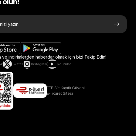
 olun!
ve indirimlerden haberdar olmak için bizi Takip Edin!
ok
Twitter
Instagram
Youtube
ETBİS’e Kayıtlı Güvenli
E-Ticaret Sitesi