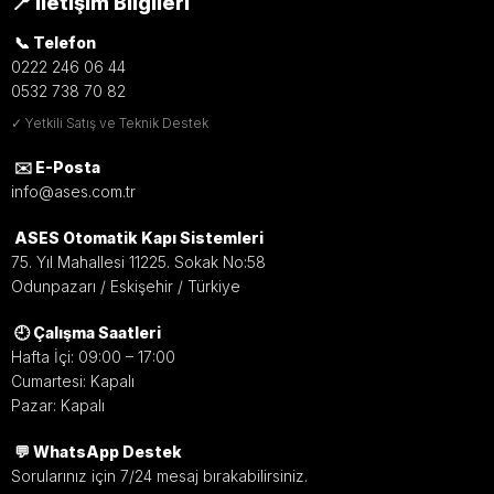
📍 İletişim Bilgileri
📞 Telefon
0222 246 06 44
0532 738 70 82
✓ Yetkili Satış ve Teknik Destek
✉️ E-Posta
info@ases.com.tr
ASES Otomatik Kapı Sistemleri
75. Yıl Mahallesi 11225. Sokak No:58
Odunpazarı / Eskişehir / Türkiye
🕘 Çalışma Saatleri
Hafta İçi: 09:00 – 17:00
Cumartesi: Kapalı
Pazar: Kapalı
💬 WhatsApp Destek
Sorularınız için 7/24 mesaj bırakabilirsiniz.