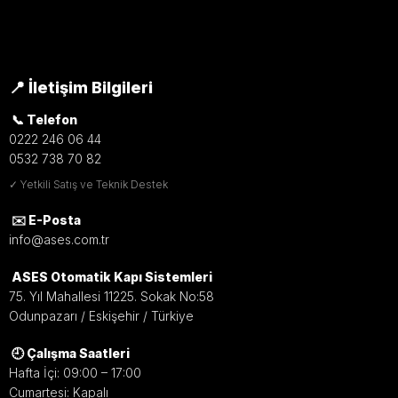
📍 İletişim Bilgileri
📞 Telefon
0222 246 06 44
0532 738 70 82
✓ Yetkili Satış ve Teknik Destek
✉️ E-Posta
info@ases.com.tr
ASES Otomatik Kapı Sistemleri
75. Yıl Mahallesi 11225. Sokak No:58
Odunpazarı / Eskişehir / Türkiye
🕘 Çalışma Saatleri
Hafta İçi: 09:00 – 17:00
Cumartesi: Kapalı