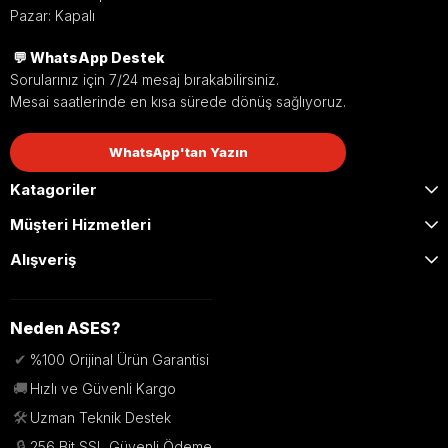
Pazar: Kapalı
💬 WhatsApp Destek
Sorularınız için 7/24 mesaj bırakabilirsiniz.
Mesai saatlerinde en kısa sürede dönüş sağlıyoruz.
WhatsApp'tan Yazın
Katagoriler
Müşteri Hizmetleri
Alışveriş
Neden ASES?
✔
%100 Orijinal Ürün Garantisi
🚚
Hızlı ve Güvenli Kargo
🛠️
Uzman Teknik Destek
🔒
256 Bit SSL Güvenli Ödeme