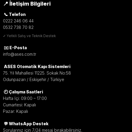
📍 İletişim Bilgileri
📞 Telefon
0222 246 06 44
0532 738 70 82
✓ Yetkili Satış ve Teknik Destek
✉️ E-Posta
info@ases.com.tr
ASES Otomatik Kapı Sistemleri
75. Yıl Mahallesi 11225. Sokak No:58
Odunpazarı / Eskişehir / Türkiye
🕘 Çalışma Saatleri
Hafta İçi: 09:00 – 17:00
Cumartesi: Kapalı
Pazar: Kapalı
💬 WhatsApp Destek
Sorularınız için 7/24 mesaj bırakabilirsiniz.