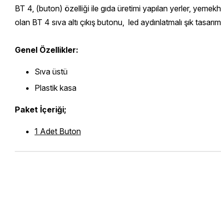
BT 4, (buton) özelliği ile gıda üretimi yapılan yerler, yemekh
olan BT 4 sıva altı çıkış butonu, led aydınlatmalı şık tasarımı
Genel Özellikler:
Sıva üstü
Plastik kasa
Paket İçeriği;
1 Adet Buton