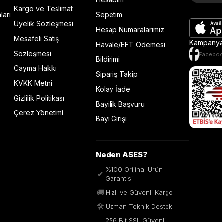
Kargo ve Teslimat
ları
Sepetim
Üyelik Sözleşmesi
Hesap Numaralarımız
Mesafeli Satış
Kampanya 
Havale/EFT Ödemesi
Sözleşmesi
Facebo
Bildirimi
Cayma Hakkı
Sipariş Takip
KVKK Metni
Kolay İade
Gizlilik Politikası
Bayilik Başvuru
Çerez Yönetimi
Bayi Girişi
Neden ASES?
%100 Orijinal Ürün
✔
Garantisi
🚚
Hızlı ve Güvenli Kargo
🛠️
Uzman Teknik Destek
256 Bit SSL Güvenli