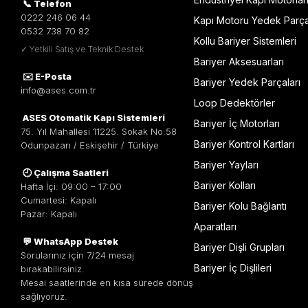
📞 Telefon
0222 246 06 44
Kapı Motoru Yedek Parça
0532 738 70 82
Kollu Bariyer Sistemleri
✓ Yetkili Satış ve Teknik Destek
Bariyer Aksesuarları
✉️ E-Posta
Bariyer Yedek Parçaları
info@ases.com.tr
Loop Dedektörler
ASES Otomatik Kapı Sistemleri
Bariyer İç Motorları
75. Yıl Mahallesi 11225. Sokak No:58
Bariyer Kontrol Kartları
Odunpazarı / Eskişehir / Türkiye
Bariyer Yayları
🕘 Çalışma Saatleri
Bariyer Kolları
Hafta İçi: 09:00 – 17:00
Cumartesi: Kapalı
Bariyer Kolu Bağlantı
Pazar: Kapalı
Aparatları
💬 WhatsApp Destek
Bariyer Dişli Grupları
Sorularınız için 7/24 mesaj
Bariyer İç Dişlileri
bırakabilirsiniz.
Mesai saatlerinde en kısa sürede dönüş
sağlıyoruz.