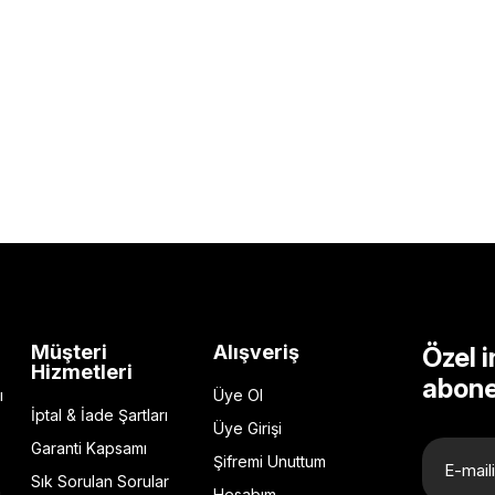
Müşteri
Alışveriş
Özel i
Hizmetleri
abone
ı
Üye Ol
İptal & İade Şartları
Üye Girişi
Garanti Kapsamı
Şifremi Unuttum
Sık Sorulan Sorular
ı
Hesabım